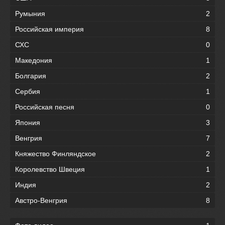
Румыния
2
Российская империя
8
СХС
0
Македония
1
Болгария
2
Сербия
1
Российская песня
0
Япония
3
Венгрия
7
Княжество Финляндское
2
Королевство Швеция
1
Индия
2
Австро-Венгрия
8