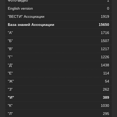
Фото-видео
1
English version
0
"ВЕСТИ" Ассоциации
1919
База знаний Ассоциации
15650
"А"
1716
"Б"
1507
"В"
1217
"Г"
1226
"Д"
1438
"Е"
114
"Ж"
54
"З"
262
"И"
389
"К"
1030
"Л"
295