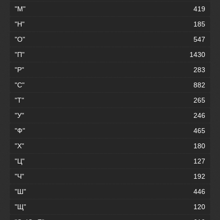
"М"
419
"Н"
185
"О"
547
"П"
1430
"Р"
283
"С"
882
"Т"
265
"У"
246
"Ф"
465
"Х"
180
"Ц"
127
"Ч"
192
"Ш"
446
"Щ"
120