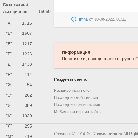
База знаний
Ассоциации
15650
imha
от
10-08-2022, 01:12
"А"
1716
"Б"
1507
"В"
1217
Информация
"Г"
1226
Посетители, находящиеся в группе
Г
"Д"
1438
"Е"
114
Разделы сайта
"Ж"
54
Расширенный поиск
"З"
262
Последние добавления
Последние комментарии
"И"
389
Мобильная версия сайта
"К"
1030
"Л"
295
Copyright © 2014–2022
www.imha.ru
All Righ
"М"
419