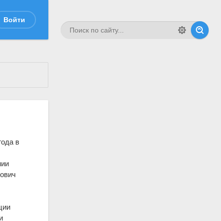
Войти
года в
мии
лович
ции
и