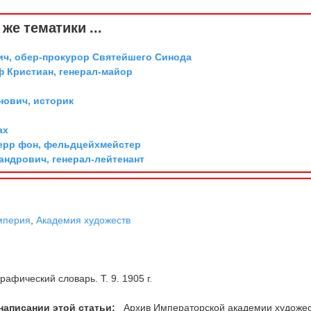
же тематики ...
ич, обер-прокурор Святейшего Синода
ф Кристиан, генерал-майор
ович, историк
ах
ерр фон, фельдцейхмейстер
андрович, генерал-лейтенант
мперия
,
Академия художеств
рафический словарь. Т. 9. 1905 г.
написании этой статьи:
Архив Императорской академии художес