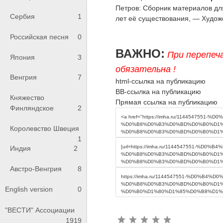
Петров: Сборник материалов дл
Сербия
1
лет её существования, — Худож
Российская песня
0
ВАЖНО:
При перепеч
Япония
3
обязательна !
Венгрия
7
html-ссылка на публикацию
BB-ссылка на публикацию
Княжество
Прямая ссылка на публикацию
Финляндское
2
Королевство Швеция
1
Индия
2
Австро-Венгрия
8
English version
0
"ВЕСТИ" Ассоциации
1919