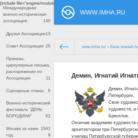
{include file="engine/modules/saperu/head.php"}
Международная
WWW.IMHA.RU
военно-историческая
ассоциация
140
Друзья Ассоциации
13
Совет Ассоциации
25
www.imha.ru/
»
База знаний А
Приказы,
циркулярные письма,
распоряжения по
Демин, Игнатий Игнат
Ассоциации
11
Демин, Игнати
Сценарные планы
5
Петербурге.
Свое художес
Военно-исторический
художеств, и
фестиваль "ДЕНЬ
Брюллов.
БОРОДИНА"
62
Окончив академию художеств в
Москва за нами. 1941
архитектором при Петербургск
год.
8
училищ Петербургской губернии