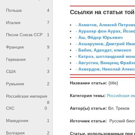
Польша
4
Ссылки на статьи той 
Италия
7
-
Ахматов, Алексей Петров
-
Аурахер фон Аурах, Йозе
Песни Союза ССР
1
-
Аш, Фёдор Юрьевич
-
Ахшарумов, Дмитрий Иван
Франция
9
-
Бабик, Адеодат, епископ
-
Катроэ, шотландский мон
Германия
7
-
Августин, Винценц Фрайх
-
Ахвердов, Николай Алекс
США
3
Название статьи:
{title}
Румыния
2
Категория темы:
Российская и
Российская империя
8
Автор(ы) статьи:
Вл. Треков
СХС
0
Македония
1
Источник статьи:
Русский биог
Болгария
2
Статьи, использованные при 