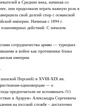
евателей в Средние века, начиная со
нее, они продолжали играть важную роль в
завершила свой долгий спор с османской
йской империи. Начиная с 1894 г.
у планомерных действий. С началом
ктами сотрудничества армян — турецких
авшими в войне как противники блока
анская империя.
.
 шахской Персией) в XVIII-XIX вв.
христианам-единоверцам — о
огда предпочитали не вспоминать /1/)
ествие в Арзрум» Александра Сергеевича
дения на русской службе – достаточно