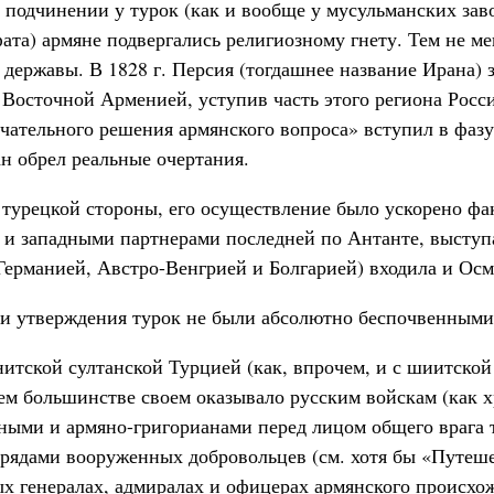
 подчинении у турок (как и вообще у мусульманских заво
ата) армяне подвергались религиозному гнету. Тем не ме
державы. В 1828 г. Персия (тогдашнее название Ирана) 
 Восточной Арменией, уступив часть этого региона Росси
чательного решения армянского вопроса» вступил в фаз
н обрел реальные очертания.
турецкой стороны, его осуществление было ускорено фа
 и западными партнерами последней по Антанте, выступ
Германией, Австро-Венгрией и Болгарией) входила и Осм
эти утверждения турок не были абсолютно беспочвенными
итской султанской Турцией (как, впрочем, и с шиитской
ем большинстве своем оказывало русским войскам (как 
ыми и армяно-григорианами перед лицом общего врага т
трядами вооруженных добровольцев (см. хотя бы «Путеш
х генералах, адмиралах и офицерах армянского происхож