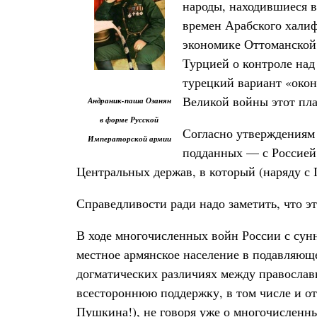
народы, находившиеся в
времен Арабского халиф
экономике Оттоманской 
Турцией о контроле над
турецкий вариант «окон
Великой войны этот пла
Андраник-паша Озанян
в форме Русской
Согласно утверждениям 
Императорской армии
подданных — с Россией
Центральных держав, в который (наряду с 
Справедливости ради надо заметить, что 
В ходе многочисленных войн России с сунн
местное армянское население в подавляющ
догматических различиях между православн
всестороннюю поддержку, в том числе и о
Пушкина!), не говоря уже о многочисленны