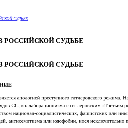
ЙСКОЙ СУДЬБЕ
В РОССИЙСКОЙ СУДЬБЕ
В РОССИЙСКОЙ СУДЬБЕ
НИЕ
является апологией преступного гитлеровского режима, 
ядов СС, коллаборационизма с гитлеровским «Третьим ре
ством национал-социалистических, фашистских или ины
идей, антисемитизма или юдофобии, нося исключительно 