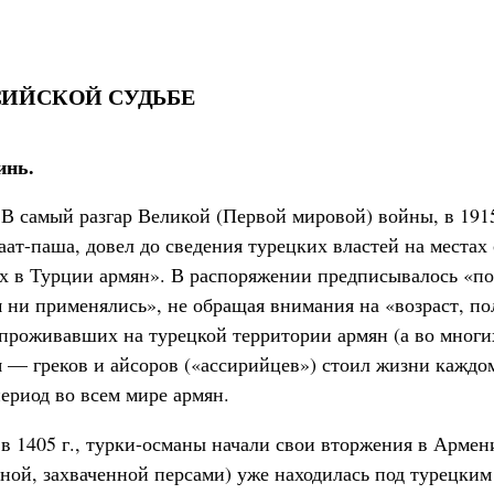
СИЙСКОЙ СУДЬБЕ
инь.
. В самый разгар Великой (Первой мировой) войны, в 191
ат-паша, довел до сведения турецких властей на местах
 в Турции армян». В распоряжении предписывалось «по
 ни применялись», не обращая внимания на «возраст, по
проживавших на турецкой территории армян (а во многи
 — греков и айсоров («ассирийцев») стоил жизни каждо
риод во всем мире армян.
, в 1405 г., турки-османы начали свои вторжения в Арме
ной, захваченной персами) уже находилась под турецким