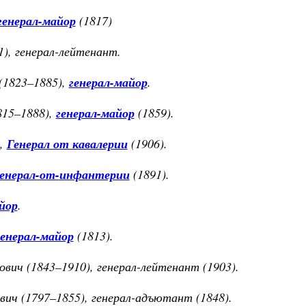
генерал-майор
(1817)
), генерал-лейтенант.
(1823–1885),
генерал-майор
.
815–1888),
генерал-майор
(1859).
),
Генерал от кавалерии
(1906).
генерал-от-инфантерии
(1891).
йор
.
генерал-майор
(1813).
ович (1843–1910), генерал-лейтенант (1903).
вич (1797–1855), генерал-адъютант (1848).