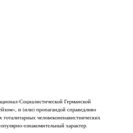
Национал-Социалистической Германской
йхом», и (или) пропагандой справедливо
х тоталитарных человеконенавистнических
популярно-ознакомительный характер.