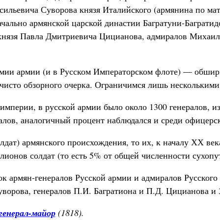
ильевича Суворова князя Италийского (армянина по мат
чально армянской царской династии Багратуни-Багратид
князя Павла Дмитриевича Цицианова, адмиралов Михаил
мии армии (и в Русском Императорском флоте) — обшир
 чисто обзорного очерка. Ограничимся лишь несколькими
империи, в русской армии было около 1300 генералов, и
лов, аналогичный процент наблюдался и среди офицерск
лдат) армянского происхождения, то их, к началу ХХ век
лионов солдат (то есть 5% от общей численности сухопу
ок армян-генералов Русской армии и адмиралов Русского 
орова, генералов П.И. Багратиона и П.Д. Цицианова и 
генерал-майор
(1818).