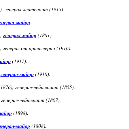
, генерал-лейтенант (1915).
енерал-майор
.
),
генерал-майор
(1861).
 генерал от артиллерии (1916).
майор
(1917).
,
генерал-майор
(1916).
1876), генерал-лейтенант (1855).
 генерал-лейтенант (1807).
майор
(1898).
енерал-майор
(1808).