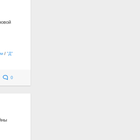
ровой
ии
/
"Д"
0
ойны