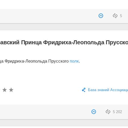
5
бавский Принца Фридриха-Леопольда Прусско
ца Фридриха-Леопольда Прусского
полк
.
База знаний Ассоциац
5 202