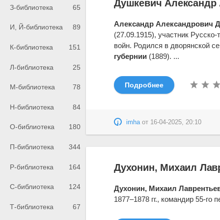
Душкевич Александр 
З-библиотека
65
Александр Александрович 
И, Й-библиотека
89
(27.09.1915), участник Русско
войн. Родился в дворянской се
К-библиотека
151
губернии
(1889). ...
Л-библиотека
25
Подробнее
М-библиотека
78
Н-библиотека
84
imha
от
16-04-2025, 20:10
О-библиотека
180
П-библиотека
344
Духонин, Михаил Лав
Р-библиотека
164
С-библиотека
124
Духонин, Михаил Лаврентье
1877–1878 гг., командир 55-го 
Т-библиотека
67