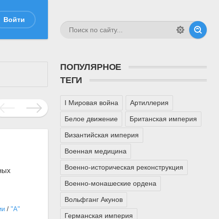
Войти
ПОПУЛЯРНОЕ
ТЕГИ
I Мировая война
Артиллерия
Белое движение
Британская империя
Византийская империя
Военная медицина
Военно-историческая реконструкция
ных
Военно-монашеские ордена
Вольфганг Акунов
ии
/
"А"
Германская империя