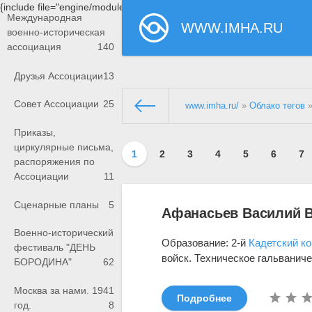
{include file="engine/modules/saperu/head.php"}
Международная
WWW.IMHA.RU
военно-историческая
ассоциация
140
Друзья Ассоциации
13
Совет Ассоциации
25
www.imha.ru/
»
Облако тегов
»
Приказы,
циркулярные письма,
1
2
3
4
5
6
7
распоряжения по
Ассоциации
11
Сценарные планы
5
Афанасьев Василий В
Военно-исторический
Образование: 2-й
Кадетский к
фестиваль "ДЕНЬ
войск. Техническое гальваниче
БОРОДИНА"
62
Москва за нами. 1941
Подробнее
год.
8