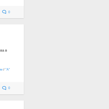
0
ва в
ии
/
"А"
0