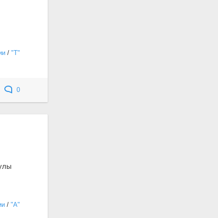
ии
/
"Т"
0
кулы
ии
/
"А"