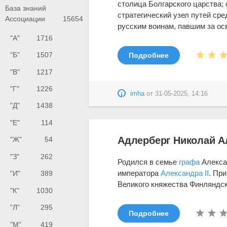
столица Болгарского царства;
База знаний
стратегический узел путей сре
Ассоциации
15654
русским воинам, павшим за осв
"А"
1716
"Б"
1507
Подробнее
"В"
1217
"Г"
1226
imha
от
31-05-2025, 14:16
"Д"
1438
"Е"
114
Адлерберг Николай А
"Ж"
54
"З"
262
Родился в семье
графа
Алекса
императора
Александра II
. Пр
"И"
389
Великого княжества Финляндско
"К"
1030
"Л"
295
Подробнее
"М"
419