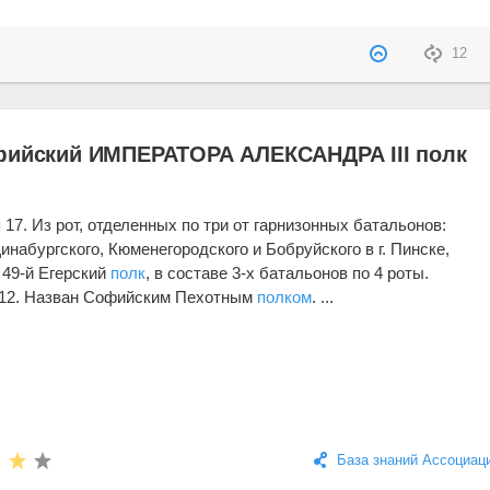
12
фийский ИМПЕРАТОРА АЛЕКСАНДРА III полк
я 17. Из рот, отделенных по три от гарнизонных батальонов:
инабургского, Кюменегородского и Бобруйского в г. Пинске,
49-й Егерский
полк
, в составе 3-х батальонов по 4 роты.
а 12. Назван Софийским Пехотным
полком
. ...
База знаний Ассоциац