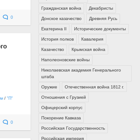
Гражданская война
Декабристы
0
Донское казачество
Древняя Русь
Екатерина II
Исторические документы
История полков
Кавалерия
го
Казачество
Крымская война
Наполеоновские войны
Николаевская академия Генерального
штаба
Оружие
Отечественная война 1812 г.
Отношения с Грузией
ии
/
"П"
Офицерский корпус
Покорение Кавказа
0
Российская Государственность
Российская империя