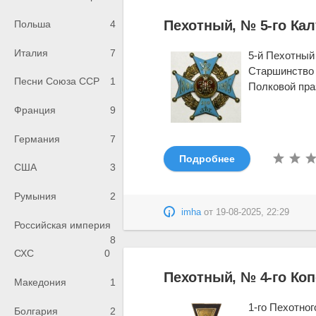
Пехотный, № 5-го Ка
Польша
4
Италия
7
5-й Пехотный
Старшинство с
Песни Союза ССР
1
Полковой праз
Франция
9
Германия
7
Подробнее
США
3
Румыния
2
imha
от
19-08-2025, 22:29
Российская империя
8
СХС
0
Пехотный, № 4-го Ко
Македония
1
1-го Пехотног
Болгария
2