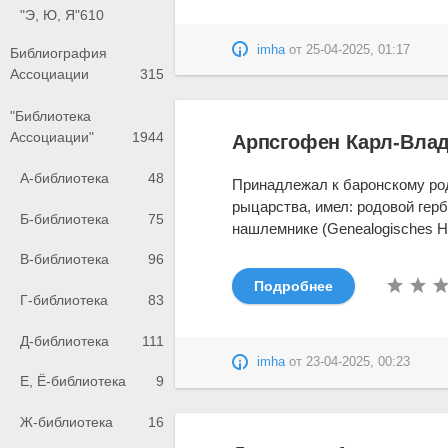
"Э, Ю, Я"
610
imha
от
25-04-2025, 01:17
Библиография
Ассоциации
315
"Библиотека
Ассоциации"
1944
Арпсгофен Карл-Влад
А-библиотека
48
Принадлежал к баронскому ро
рыцарства, имел: родовой гер
Б-библиотека
75
нашлемнике (Genealogisches Hand
В-библиотека
96
Подробнее
Г-библиотека
83
Д-библиотека
111
imha
от
23-04-2025, 00:23
Е, Ё-библиотека
9
Ж-библиотека
16