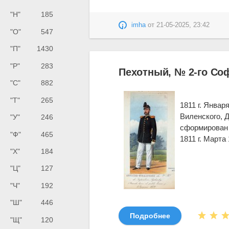
"Н"
185
imha
от
21-05-2025, 23:42
"О"
547
"П"
1430
"Р"
283
Пехотный, № 2-го Со
"С"
882
"Т"
265
1811 г. Январ
Виленского, Д
"У"
246
сформирован 
"Ф"
465
1811 г. Март
"Х"
184
"Ц"
127
"Ч"
192
"Ш"
446
Подробнее
"Щ"
120