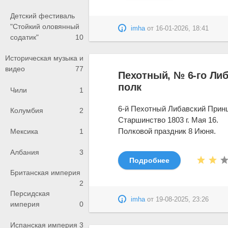
Детский фестиваль
"Стойкий оловянный
imha
от
16-01-2026, 18:41
содатик"
10
Историческая музыка и
видео
77
Пехотный, № 6-го Ли
полк
Чили
1
6-й Пехотный Либавский Прин
Колумбия
2
Старшинство 1803 г. Мая 16.
Полковой праздник 8 Июня.
Мексика
1
Албания
3
Подробнее
Британская империя
2
Персидская
imha
от
19-08-2025, 23:26
империя
0
Испанская империя
3