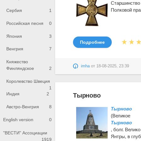
Старшинство с
Полковой праз
Сербия
1
Российская песня
0
Япония
3
Подробнее
Венгрия
7
Княжество
imha
от
18-08-2025, 23:39
Финляндское
2
Королевство Швеция
1
Индия
2
Тырново
Австро-Венгрия
8
Тырново
(Великое
English version
0
Тырново
, болг. Велик
"ВЕСТИ" Ассоциации
Янтры, в глу
1919