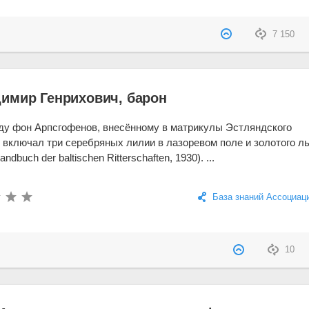
7 150
имир Генрихович, барон
ду фон Арпсгофенов, внесённому в матрикулы Эстляндского
б включал три серебряных лилии в лазоревом поле и золотого ль
buch der baltischen Ritterschaften, 1930). ...
База знаний Ассоциац
10