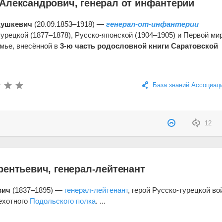
Александрович, генерал от инфантерии
Душкевич
(20.09.1853–1918) —
генерал-от-инфантерии
-турецкой (1877–1878), Русско-японской (1904–1905) и Первой ми
мье, внесённой в
3-ю часть родословной книги Саратовской
База знаний Ассоциац
12
рентьевич, генерал-лейтенант
вич
(1837–1895) —
генерал-лейтенант
, герой Русско-турецкой в
пехотного
Подольского полка
. ...