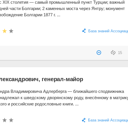
 с XIX столетия — самый промышленный пункт Турции; важный
дней части Болгарии; 2 каменных моста через Янтру; монумент
обождение Болгарии 1877 г. ...
База знаний Ассоциац
15
лександрович, генерал-майор
ндра Владимировича Адлерберга — ближайшего сподвижника
инадлежал к шведскому дворянскому роду, внесённому в матри
го и российские родословные книги. ...
База знаний Ассоциац