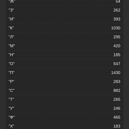
"Ж"
54
"З"
262
"И"
393
"К"
1030
"Л"
295
"М"
420
"Н"
185
"О"
547
"П"
1430
"Р"
283
"С"
882
"Т"
265
"У"
246
"Ф"
465
"Х"
183