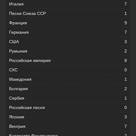
Италия
7
Песни Союза ССР
1
Франция
9
Германия
7
США
3
Румыния
2
Российская империя
8
СХС
0
Македония
1
Болгария
2
Сербия
1
Российская песня
0
Япония
3
Венгрия
7
Княжество Финляндское
2