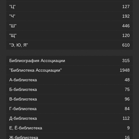
"Ц"
127
"Ч"
192
"Ш"
446
"Щ"
120
"Э, Ю, Я"
610
Библиография Ассоциации
315
"Библиотека Ассоциации"
1948
А-библиотека
48
Б-библиотека
75
В-библиотека
96
Г-библиотека
84
Д-библиотека
112
Е, Ё-библиотека
9
Ж-библиотека
16