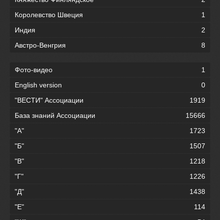
Королевство Швеция
1
Индия
2
Австро-Венгрия
8
Фото-видео
1
English version
0
"ВЕСТИ" Ассоциации
1919
База знаний Ассоциации
15666
"А"
1723
"Б"
1507
"В"
1218
"Г"
1226
"Д"
1438
"Е"
114