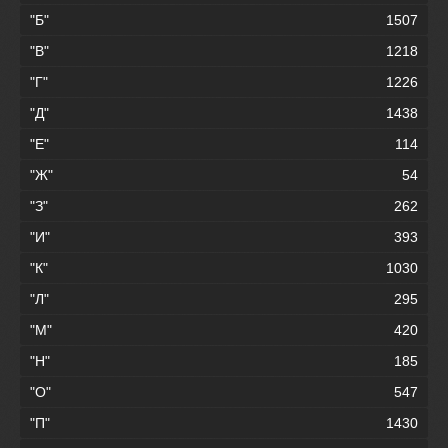
"Б"
1507
"В"
1218
"Г"
1226
"Д"
1438
"Е"
114
"Ж"
54
"З"
262
"И"
393
"К"
1030
"Л"
295
"М"
420
"Н"
185
"О"
547
"П"
1430