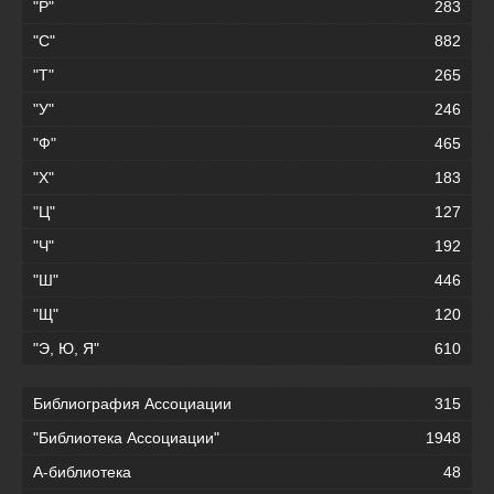
"Р"
283
"С"
882
"Т"
265
"У"
246
"Ф"
465
"Х"
183
"Ц"
127
"Ч"
192
"Ш"
446
"Щ"
120
"Э, Ю, Я"
610
Библиография Ассоциации
315
"Библиотека Ассоциации"
1948
А-библиотека
48