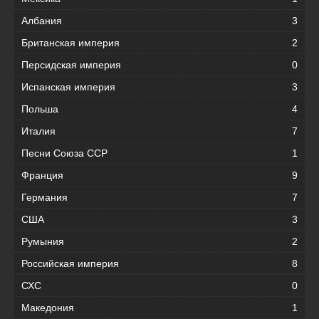
Албания
3
Британская империя
2
Персидская империя
0
Испанская империя
3
Польша
4
Италия
7
Песни Союза ССР
1
Франция
9
Германия
7
США
3
Румыния
2
Российская империя
8
СХС
0
Македония
1