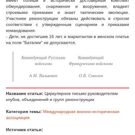
имеет полный и исторически достоверный комплект
обмундирования, снаряжения и вооружения, владеет
строевыми приемами и знает тактические эволюции.
Участники реконструкции обязаны действовать в строгом
соответствии с утвержденным сценарием и приказами
командования.
- Дети, не достигшие 16 лет, и маркитантки в женском платье
на поле "Баталии" не допускаются.
Командующий Русскими
Командующий
войсками
Французскими войсками
А.М. Валькович
О.В. Соколов
Название статьи:
Циркулярное письмо руководителям
клубов, объединений и групп реконструкции
Категория темы:
Международная военно-историческая
ассоциация
Источник статьи: