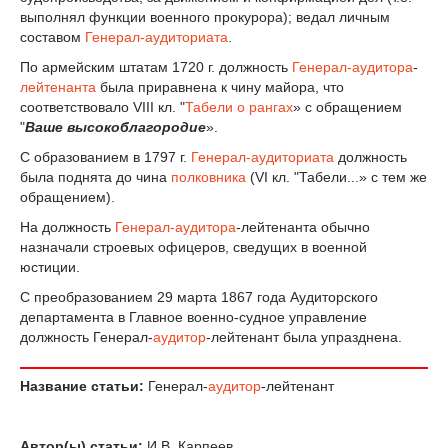
выполнял функции военного прокурора); ведал личным
составом
Генерал-аудиториата
.
По армейским штатам 1720 г. должность
Генерал-аудитора
-
лейтенанта
была приравнена к чину майора, что
соответствовало VIII кл. "
Табели о рангах
» с обращением
"
Ваше высокоблагородие
».
С образованием в 1797 г.
Генерал-аудиториата
должность
была поднята до чина
полковника
(VI кл. "Табели...» с тем же
обращением).
На должность
Генерал-аудитора
-лейтенанта обычно
назначали строевых офицеров, сведущих в военной
юстиции.
С преобразованием 29 марта 1867 года Аудиторского
департамента в Главное военно-судное управление
должность Генерал-
аудитор
-лейтенант была упразднена.
Название статьи:
Генерал-
аудитор
-лейтенант
Автор(ы) статьи:
И.В. Карпеев