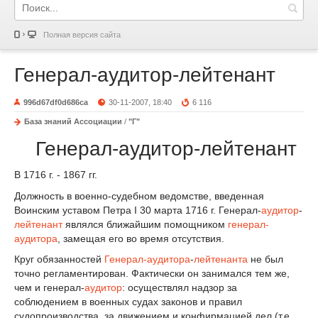
Полная версия сайта
Генерал-аудитор-лейтенант
996d67df0d686ca
30-11-2007, 18:40
6 116
База знаний Ассоциации
/
"Г"
Генерал-аудитор-лейтенант
В 1716 г. - 1867 гг.
Должность в военно-судебном ведомстве, введенная
Воинским уставом Петра I 30 марта 1716 г. Генерал-
аудитор
-
лейтенант
являлся ближайшим помощником
генерал-
аудитора
, замещая его во время отсутствия.
Круг обязанностей
Генерал-аудитора
-
лейтенанта
не был
точно регламентирован. Фактически он занимался тем же,
чем и генерал-
аудитор
: осуществлял надзор за
соблюдением в военных судах законов и правил
судопроизводства, за движением и конфирмацией дел (т.е.