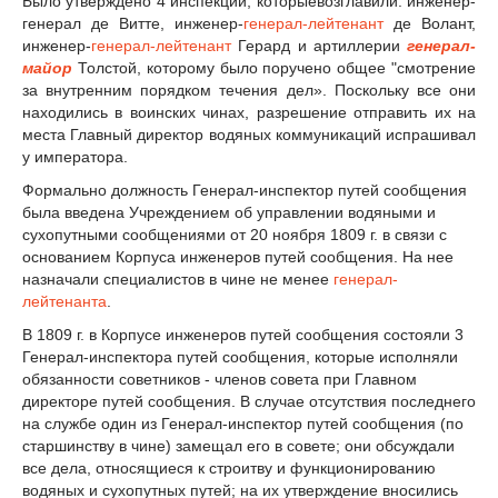
Было утверждено 4 инспекции, которыевозглавили: инженер-
генерал де Витте, инженер-
генерал-лейтенант
де Волант,
инженер-
генерал-лейтенант
Герард и артиллерии
генерал-
майор
Толстой, которому было поручено общее "смотрение
за внутренним порядком течения дел». Поскольку все они
находились в воинских чинах, разрешение отправить их на
места Главный директор водяных коммуникаций испрашивал
у императора.
Формально должность Генерал-инспектор путей сообщения
была введена Учреждением об управлении водяными и
сухопутными сообщениями от 20 ноября 1809 г. в связи с
основанием Корпуса инженеров путей сообщения. На нее
назначали специалистов в чине не менее
генерал-
лейтенанта
.
В 1809 г. в Корпусе инженеров путей сообщения состояли 3
Генерал-инспектора путей сообщения, которые исполняли
обязанности советников - членов совета при Главном
директоре путей сообщения. В случае отсутствия последнего
на службе один из Генерал-инспектор путей сообщения (по
старшинству в чине) замещал его в совете; они обсуждали
все дела, относящиеся к строитву и функционированию
водяных и сухопутных путей; на их утверждение вносились