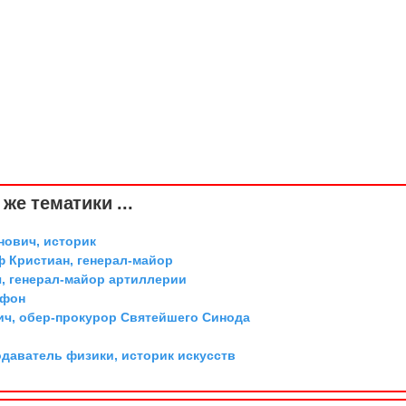
же тематики ...
ович, историк
ф Кристиан, генерал-майор
, генерал-майор артиллерии
 фон
ич, обер-прокурор Святейшего Синода
одаватель физики, историк искусств