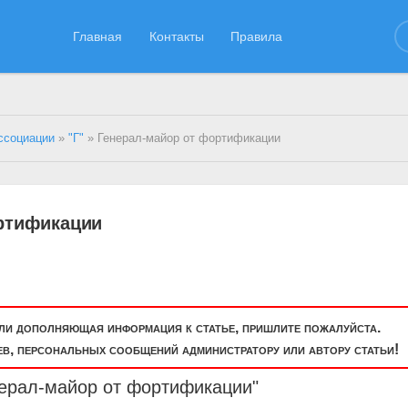
Главная
Контакты
Правила
ссоциации
»
"Г"
» Генерал-майор от фортифика­ции
ртифика­ции
или дополняющая информация к статье, пришлите пожалуйста.
, персональных сообщений администратору или автору статьи!
ерал-майор
от фортифика­ции"