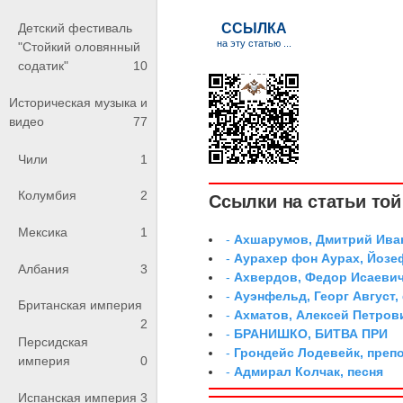
Детский фестиваль
"Стойкий оловянный
содатик"
10
Историческая музыка и
видео
77
Чили
1
Колумбия
2
Ссылки на статьи той 
Мексика
1
-
Ахшарумов, Дмитрий Иван
-
Аурахер фон Аурах, Йозе
Албания
3
-
Ахвердов, Федор Исаевич
-
Ауэнфельд, Георг Август,
Британская империя
-
Ахматов, Алексей Петров
2
-
БРАНИШКО, БИТВА ПРИ
Персидская
-
Грондейс Лодевейк, преп
империя
0
-
Адмирал Колчак, песня
Испанская империя
3