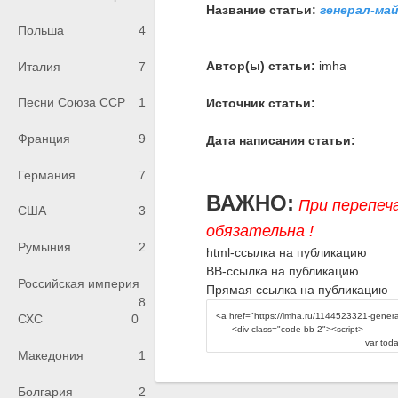
Название статьи:
генерал-ма
Польша
4
Автор(ы) статьи:
imha
Италия
7
Песни Союза ССР
1
Источник статьи:
Франция
9
Дата написания статьи:
Германия
7
ВАЖНО:
При перепеч
США
3
обязательна !
Румыния
2
html-ссылка на публикацию
BB-ссылка на публикацию
Российская империя
Прямая ссылка на публикацию
8
СХС
0
Македония
1
Болгария
2