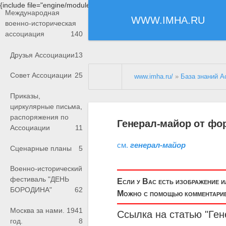
{include file="engine/modules/saperu/head.php"}
Международная
WWW.IMHA.RU
военно-историческая
ассоциация
140
Друзья Ассоциации
13
Совет Ассоциации
25
www.imha.ru/
»
База знаний А
Приказы,
циркулярные письма,
распоряжения по
Генерал-майор от фо
Ассоциации
11
см.
генерал-майор
Сценарные планы
5
Военно-исторический
фестиваль "ДЕНЬ
Если у Вас есть изображение 
БОРОДИНА"
62
Можно с помощью комментариев
Москва за нами. 1941
Ссылка на статью "
Ген
год.
8