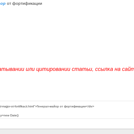
йор
от фортифика­ции
атывании или цитировании статьи, ссылка на сай