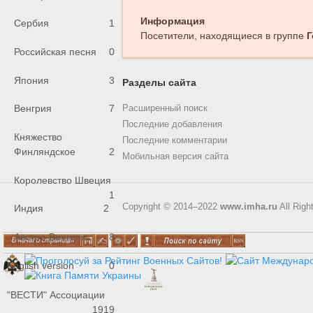
Информация
Сербия
1
Посетители, находящиеся в группе
Г
Российская песня
0
Япония
3
Разделы сайта
Венгрия
7
Расширенный поиск
Последние добавления
Княжество
Последние комментарии
Финляндское
2
Мобильная версия сайта
Королевство Швеция
1
Copyright © 2014–2022
www.imha.ru
All Righ
Индия
2
Австро-Венгрия
8
English version
0
"ВЕСТИ" Ассоциации
1919