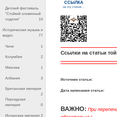
Детский фестиваль
"Стойкий оловянный
содатик"
10
Историческая музыка и
видео
77
Чили
1
Ссылки на статьи той 
Колумбия
2
Мексика
1
Албания
3
Источник статьи:
Британская империя
Дата написания статьи:
2
Персидская
империя
0
ВАЖНО:
При перепеч
Испанская империя
3
обязательна !