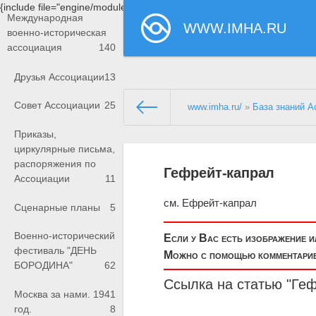
{include file="engine/modules/saperu/head.php"}
Международная
WWW.IMHA.RU
военно-историческая
ассоциация
140
Друзья Ассоциации
13
Совет Ассоциации
25
www.imha.ru/
»
База знаний А
Приказы,
циркулярные письма,
распоряжения по
Гефрейт-капрал
Ассоциации
11
см. Ефрейт-капрал
Сценарные планы
5
Военно-исторический
Если у Вас есть изображение 
фестиваль "ДЕНЬ
Можно с помощью комментариев
БОРОДИНА"
62
Ссылка на статью "Геф
Москва за нами. 1941
год.
8