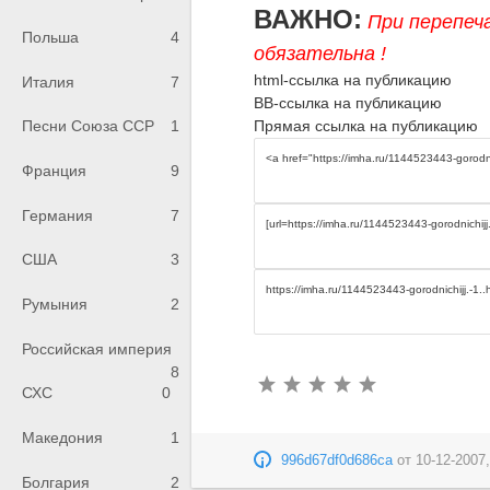
ВАЖНО:
При перепеч
Польша
4
обязательна !
html-ссылка на публикацию
Италия
7
BB-ссылка на публикацию
Прямая ссылка на публикацию
Песни Союза ССР
1
Франция
9
Германия
7
США
3
Румыния
2
Российская империя
8
СХС
0
Македония
1
996d67df0d686ca
от
10-12-2007,
Болгария
2