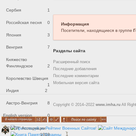
Сербия
1
Российская песня
0
Информация
Посетители, находящиеся в группе
Г
Япония
3
Венгрия
7
Разделы сайта
Княжество
Расширенный поиск
Финляндское
2
Последние добавления
Последние комментарии
Королевство Швеция
Мобильная версия сайта
1
Индия
2
Австро-Венгрия
8
Copyright © 2014–2022
www.imha.ru
All Righ
English version
0
"ВЕСТИ" Ассоциации
1919