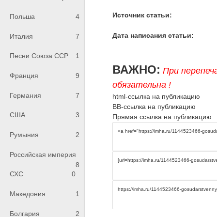
Источник статьи:
Польша
4
Дата написания статьи:
Италия
7
Песни Союза ССР
1
ВАЖНО:
При перепеч
Франция
9
обязательна !
Германия
7
html-ссылка на публикацию
BB-ссылка на публикацию
США
3
Прямая ссылка на публикацию
Румыния
2
Российская империя
8
СХС
0
Македония
1
Болгария
2