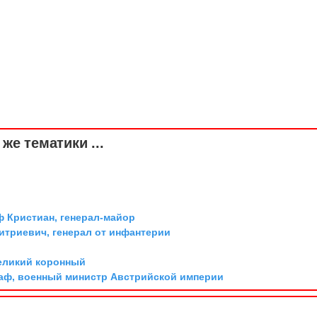
же тематики ...
ф Кристиан, генерал-майор
триевич, генерал от инфантерии
великий коронный
граф, военный министр Австрийской империи