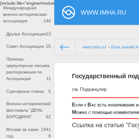
{include file="engine/modules/saperu/head.php"}
Международная
WWW.IMHA.RU
военно-историческая
ассоциация
140
Друзья Ассоциации
13
Совет Ассоциации
25
www.imha.ru/
»
База знаний А
Приказы,
циркулярные письма,
распоряжения по
Государственный по
Ассоциации
11
см. Подканцлер
Сценарные планы
5
Военно-исторический
Если у Вас есть изображение 
фестиваль "ДЕНЬ
Можно с помощью комментариев
БОРОДИНА"
62
Ссылка на статью "Го
Москва за нами. 1941
год.
8