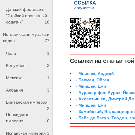
Детский фестиваль
"Стойкий оловянный
содатик"
10
Историческая музыка и
видео
77
Чили
1
Ссылки на статьи той 
Колумбия
2
-
Мнишек, Анджей
Мексика
1
-
Бахман, Ойген
-
Мнишек, Ежи
Албания
3
-
Аурахер фон Аурах, Йозе
-
Ахлестышев, Дмитрий Дми
Британская империя
-
Мнишек, Ежи
2
-
Замойский, Ян, канцлер 
Персидская
-
Байе де Латур, Теодор, 
империя
0
Испанская империя
3