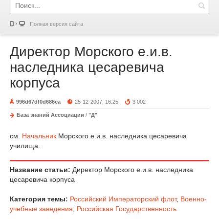
Полная версия сайта
Директор Морского е.и.в.
наследника цесаревича
корпуса
996d67df0d686ca
25-12-2007, 16:25
3 002
База знаний Ассоциации
/
"Д"
см.
Начальник
Морского е.и.в. наследника цесаревича
училища.
Название статьи:
Директор Морского е.и.в. наследника
цесаревича корпуса
Категория темы:
Российский Императорский флот
,
Военно-
учебные заведения
,
Российская Государственность