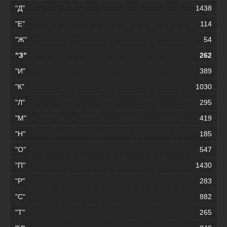
"Д"
1438
"Е"
114
"Ж"
54
"З"
262
"И"
389
"К"
1030
"Л"
295
"М"
419
"Н"
185
"О"
547
"П"
1430
"Р"
283
"С"
882
"Т"
265