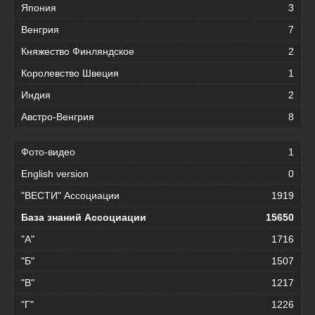
Япония
3
Венгрия
7
Княжество Финляндское
2
Королевство Швеция
1
Индия
2
Австро-Венгрия
8
Фото-видео
1
English version
0
"ВЕСТИ" Ассоциации
1919
База знаний Ассоциации
15650
"А"
1716
"Б"
1507
"В"
1217
"Г"
1226