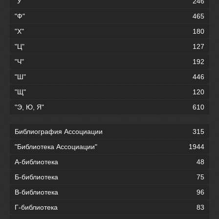
"У"
246
"Ф"
465
"Х"
180
"Ц"
127
"Ч"
192
"Ш"
446
"Щ"
120
"Э, Ю, Я"
610
Библиография Ассоциации
315
"Библиотека Ассоциации"
1944
А-библиотека
48
Б-библиотека
75
В-библиотека
96
Г-библиотека
83