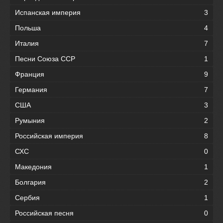
Испанская империя
3
Польша
4
Италия
7
Песни Союза ССР
1
Франция
9
Германия
7
США
3
Румыния
2
Российская империя
8
СХС
0
Македония
1
Болгария
2
Сербия
1
Российская песня
0