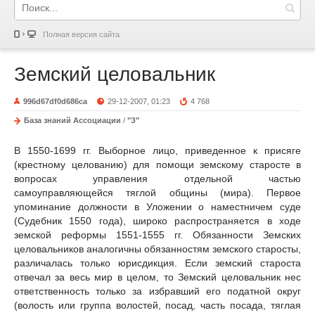
Полная версия сайта
Земский целовальник
996d67df0d686ca
29-12-2007, 01:23
4 768
База знаний Ассоциации
/
"З"
В 1550-1699 гг. Выборное лицо, приведенное к присяге
(крестному целованию) для помощи земскому старосте в
вопросах управления отдельной частью
самоуправляющейся тяглой общины (мира). Первое
упоминание должности в Уложении о наместничем суде
(Судебник 1550 года), широко распространяется в ходе
земской реформы 1551-1555 гг. Обязанности Земских
целовальников аналогичны обязанностям земского старосты,
различалась только юрисдикция. Если земский староста
отвечал за весь мир в целом, то Земский целовальник нес
ответственность только за избравший его податной округ
(волость или группа волостей, посад, часть посада, тяглая