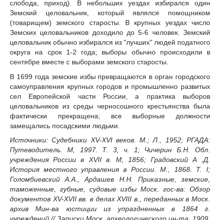
слобода, приход). В небольших уездах избирался один
Земский целовальник, который являлся помощником
(товарищем) земского старосты. В крупных уездах число
Земских целовальников доходило до 5-6 человек. Земский
целовальник обычно избирался из "лучших" людей податного
округа на срок 1-2 года; выборы обычно происходили в
сентябре вместе с выборами земского старосты.
В 1699 года земские избы превращаются в орган городского
самоуправления крупных городов и промышленно развитых
сел Европейской части России, а практика выборов
целовальников из среды черносошного крестьянства была
фактически прекращена; все выборные должности
замещались посадскими людьми.
Источники: Судебники XV-XVI веков. М.; Л., 1952; РГАДА:
Путеводитель. М, 1997. Т. 3, ч. 1; Чичерин Б.Н. Обл.
учреждения России в XVII в. М, 1856; Градовский А .Д.
История местного управления в России. М., 1868. Т. I;
Голомбиевский А.А., Ардашев Н.Н. Приказные, земские,
таможенные, губные, судовые избы Моск. гос-ва: Обзор
документов XV-XVII вв. в делах XVIII в., переданных в Моск.
архив Мин-ва юстиции из упраздненных в 1864 г.
учреждений // Записки Моск. археологического ин-та. 1909.