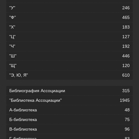
"У"
246
"Ф"
465
"Х"
183
"Ц"
127
"Ч"
192
"Ш"
446
"Щ"
120
"Э, Ю, Я"
610
Библиография Ассоциации
315
"Библиотека Ассоциации"
1945
А-библиотека
48
Б-библиотека
75
В-библиотека
96
Г-библиотека
83