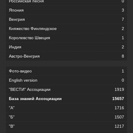
Российская песня
0
Япония
3
Венгрия
7
Княжество Финляндское
2
Королевство Швеция
1
Индия
2
Австро-Венгрия
8
Фото-видео
1
English version
0
"ВЕСТИ" Ассоциации
1919
База знаний Ассоциации
15657
"А"
1716
"Б"
1507
"В"
1217