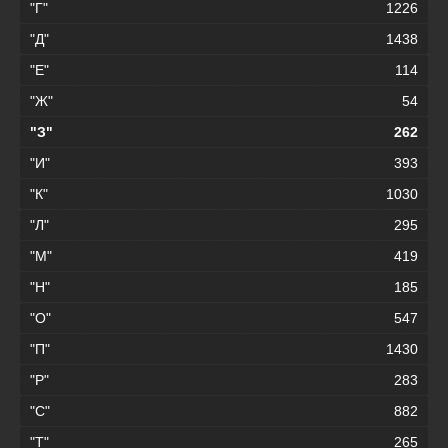
"Г"
1226
"Д"
1438
"Е"
114
"Ж"
54
"З"
262
"И"
393
"К"
1030
"Л"
295
"М"
419
"Н"
185
"О"
547
"П"
1430
"Р"
283
"С"
882
"Т"
265