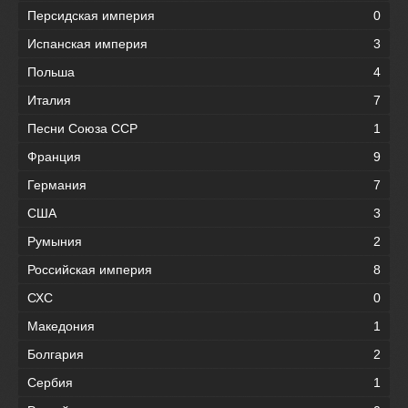
Персидская империя
0
Испанская империя
3
Польша
4
Италия
7
Песни Союза ССР
1
Франция
9
Германия
7
США
3
Румыния
2
Российская империя
8
СХС
0
Македония
1
Болгария
2
Сербия
1