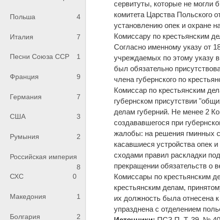
сервитуты, которые не могли 
комитета Царства Польского о
Польша
4
установлению опек и охране н
Комиссару по крестьянским де
Италия
7
Согласно именному указу от 18
Песни Союза ССР
1
учреждаемых по этому указу в
был обязательно присутствова
Франция
9
члена губернского по крестьян
Комиссар по крестьянским дел
Германия
7
губернском присутствии "общи
делам губерний. Не менее 2 К
США
3
создававшегося при губернско
жалобы: на решения гминных с
Румыния
2
касавшиеся устройства опек и
сходами правил раскладки под
Российская империя
прекращении обязательств о в
8
Комиссары по крестьянским д
СХС
0
крестьянским делам, принятом
Македония
1
их должность была отнесена к 
упразднена с отделением поль
Болгария
2
Источники:
ПСЗ П. Т. 39. № 406