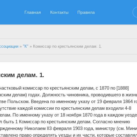
Главная
Контакты
Правила
ссоциации
»
"К"
» Комиссар по крестьянским делам. 1.
ским делам. 1.
участковый комиссар по крестьянским делам, с 1870 по [1888]
нским делам) годах. Должность чиновника, проводившего в жизн
ве Польском. Введена по именному указу от 19 февраля 1864 го
сутствие каждой комиссии по крестьянским делам входили 4-8
елам. По именному указу от 18 ноября 1870 года в каждом уезд
л быть 1 Комиссар по крестьянским делам. Согласно мнению
ржденному Николаем II3 февраля 1903 года, министру (см. Мини
ставлено право определять уезды и их части, которые составля