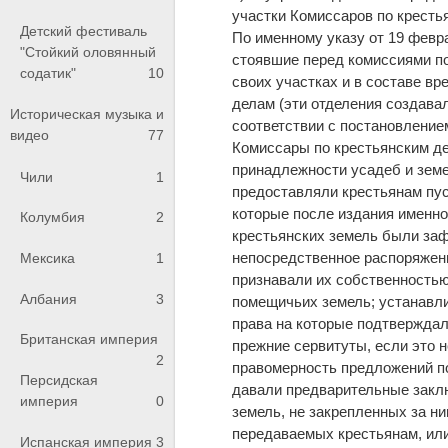
участки Комиссаров по кресть
Детский фестиваль
По именному указу от 19 февр
"Стойкий оловянный
стоявшие перед комиссиями по 
содатик"
10
своих участках и в составе в
делам (эти отделения создавал
Историческая музыка и
соответствии с постановлением
видео
77
Комиссары по крестьянским д
принадлежности усадеб и земе
Чили
1
предоставляли крестьянам пус
которые после издания именног
Колумбия
2
крестьянских земель были заф
непосредственное распоряжени
Мексика
1
признавали их собственностью 
Албания
3
помещичьих земель; устанавли
права на которые подтверждал
Британская империя
прежние сервитуты, если это 
2
правомерность предложений п
Персидская
давали предварительные закл
империя
0
земель, не закрепленных за н
передаваемых крестьянам, или 
Испанская империя
3