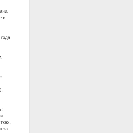
ачи,
е в
м
 года
и,
е
),
ь;
 и
тках,
н за