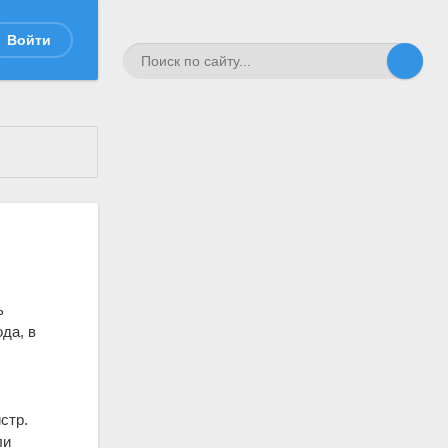
Войти
ь
да, в
е
стр.
ли