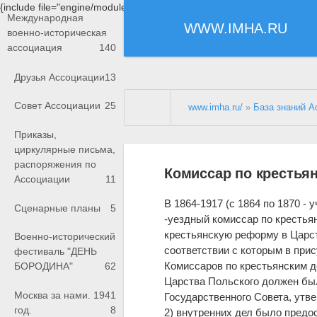
{include file="engine/modules/saperu/head.php"}
Международная
WWW.IMHA.RU
военно-историческая
ассоциация
140
Друзья Ассоциации
13
Совет Ассоциации
25
www.imha.ru/
»
База знаний А
Приказы,
циркулярные письма,
распоряжения по
Комиссар по крестьян
Ассоциации
11
В 1864-1917 (с 1864 по 1870 - 
Сценарные планы
5
-уездный комиссар по крестья
крестьянскую реформу в Царст
Военно-исторический
соответствии с которым в при
фестиваль "ДЕНЬ
Комиссаров по крестьянским д
БОРОДИНА"
62
Царства Польского должен бы
Москва за нами. 1941
Государственного Совета, утве
год.
8
2) внутренних дел было предо