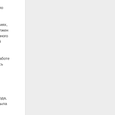
по
иях,
олжен
нного
й
аботе
сь
ода,
была