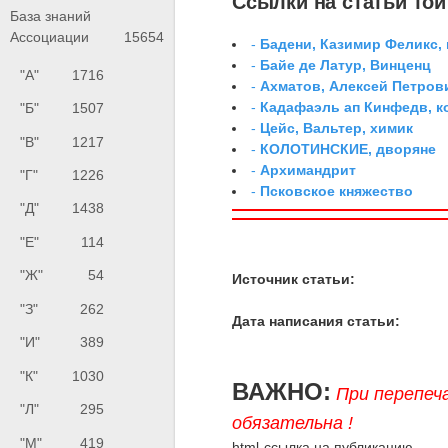
Ссылки на статьи той 
База знаний
Ассоциации
15654
-
Бадени, Казимир Феликс,
-
Байе де Латур, Винценц
"А"
1716
-
Ахматов, Алексей Петров
-
Кадафаэль ап Кинфедв, к
"Б"
1507
-
Цейс, Вальтер, химик
"В"
1217
-
КОЛОТИНСКИЕ, дворяне
-
Архимандрит
"Г"
1226
-
Псковское княжество
"Д"
1438
"Е"
114
"Ж"
54
Источник статьи:
"З"
262
Дата написания статьи:
"И"
389
"К"
1030
ВАЖНО:
При перепеч
"Л"
295
обязательна !
"М"
419
html-ссылка на публикацию