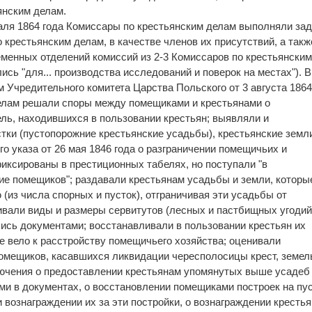
янским делам.
аля 1864 года Комиссары по крестьянским делам выполняли зад
крестьянским делам, в качестве членов их присутствий, а такж
ременных отделений комиссий из 2-3 Комиссаров по крестьянски
ись "для... производства исследований и поверок на местах"). В
 Учредительного комитета Царства Польского от 3 августа 1864
елам решали споры между помещиками и крестьянами о
ль, находившихся в пользовании крестьян; выявляли и
тки (пустопорожние крестьянские усадьбы), крестьянские земл
о указа от 26 мая 1846 года о разграничении помещичьих и
иксированы в престиционных табелях, но поступали "в
е помещиков"; раздавали крестьянам усадьбы и земли, которы
(из числа спорных и пусток), отграничивая эти усадьбы от
вали виды и размеры сервитутов (лесных и пастбищных угодий
ись документами; восстанавливали в пользовании крестьян их
не вело к расстройству помещичьего хозяйства; оценивали
омещиков, касавшихся ликвидации чересполосицы крест, земел
ючения о предоставлении крестьянам упомянутых выше усадеб
ими в документах, о восстановлении помещиками построек на пус
вознаграждении их за эти постройки, о вознаграждении крестья