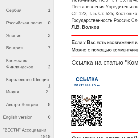
Постановления Учредительного к
Сербия
1
Ст. 122; Т. 5. Ст. 525; Костюш
Государственность России: Слов
Российская песня
0
Л.В. Волков
Япония
3
Если у Вас есть изображение 
Венгрия
7
Можно с помощью комментариев
Княжество
Ссылка на статью "Ком
Финляндское
2
Королевство Швеция
1
Индия
2
Австро-Венгрия
8
English version
0
"ВЕСТИ" Ассоциации
1919