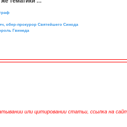
же тематики ...
 граф
ич, обер-прокурор Святейшего Синода
ороль Гвинеда
атывании или цитировании статьи, ссылка на сай