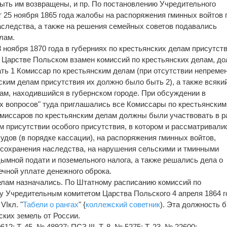
быть им возвращены, и пр. По постановлению Учредительного
т 25 ноября 1865 года жалобы на распоряжения гминных войтов 
аследства, а также на решения семейных советов подавались
лам.
 ноября 1870 года в губерниях по крестьянских делам присутств
 Царстве Польском взамен комиссий по крестьянских делам, д
ть 1 Комиссар по крестьянским делам (при отсутствии непреме
ским делам присутствия их должно было быть 2), а также всяки
ам, находившийся в губернском городе. При обсуждении в
х вопросов" туда приглашались все Комиссары по крестьянским
омиссаров по крестьянским делам должны были участвовать в р
м присутствии особого присутствия, в котором и рассматривали
удов (в порядке кассации), на распоряжения гминных войтов,
 сохранения наследства, на нарушения сельскими и тминными
ымной подати и поземельного налога, а также решались дела о
ечной уплате денежного оброка.
елам назначались. По Штатному расписанию комиссий по
у Учредительным комитетом Царства Польского 4 апреля 1864 г
VIкл. "
Табели о рангах
" {
коллежский советник
). Эта должность 
ских земель от России.
12; Т. 45. № 48927; ПСЗ III. Т. 8. № 5275; Т. 23. № 22600;