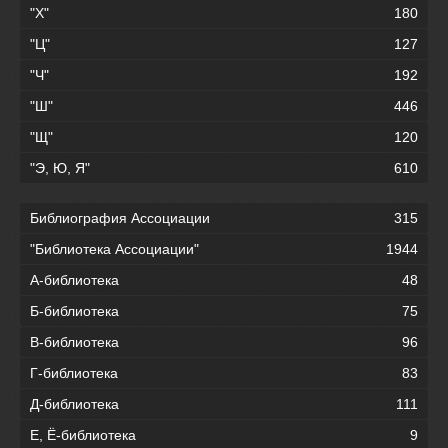
"Х"
180
"Ц"
127
"Ч"
192
"Ш"
446
"Щ"
120
"Э, Ю, Я"
610
Библиография Ассоциации
315
"Библиотека Ассоциации"
1944
А-библиотека
48
Б-библиотека
75
В-библиотека
96
Г-библиотека
83
Д-библиотека
111
Е, Ё-библиотека
9