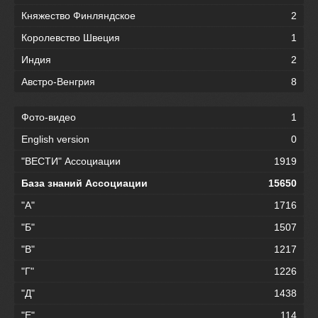
Княжество Финляндское
2
Королевство Швеция
1
Индия
2
Австро-Венгрия
8
Фото-видео
1
English version
0
"ВЕСТИ" Ассоциации
1919
База знаний Ассоциации
15650
"А"
1716
"Б"
1507
"В"
1217
"Г"
1226
"Д"
1438
"Е"
114