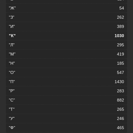
"Ж"
54
"З"
262
"И"
389
"К"
1030
"Л"
295
"М"
419
"Н"
185
"О"
547
"П"
1430
"Р"
283
"С"
882
"Т"
265
"У"
246
"Ф"
465