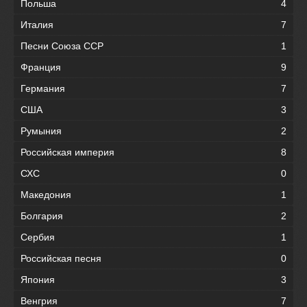
Польша
4
Италия
7
Песни Союза ССР
1
Франция
9
Германия
7
США
3
Румыния
2
Российская империя
8
СХС
0
Македония
1
Болгария
2
Сербия
1
Российская песня
0
Япония
3
Венгрия
7