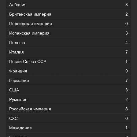
Албания
3
Британская империя
2
Персидская империя
0
Испанская империя
3
Польша
4
Италия
7
Песни Союза ССР
1
Франция
9
Германия
7
США
3
Румыния
2
Российская империя
8
СХС
0
Македония
1