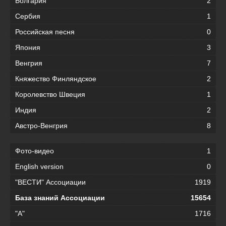
Болгария
2
Сербия
1
Российская песня
0
Япония
3
Венгрия
7
Княжество Финляндское
2
Королевство Швеция
1
Индия
2
Австро-Венгрия
8
Фото-видео
1
English version
0
"ВЕСТИ" Ассоциации
1919
База знаний Ассоциации
15654
"А"
1716