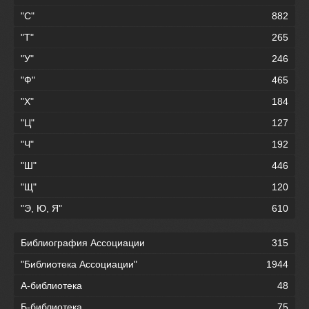
"С"
882
"Т"
265
"У"
246
"Ф"
465
"Х"
184
"Ц"
127
"Ч"
192
"Ш"
446
"Щ"
120
"Э, Ю, Я"
610
Библиография Ассоциации
315
"Библиотека Ассоциации"
1944
А-библиотека
48
Б-библиотека
75