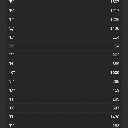
"Б"
1507
"В"
1217
"Г"
1226
"Д"
1438
"Е"
114
"Ж"
54
"З"
262
"И"
389
"К"
1030
"Л"
295
"М"
419
"Н"
185
"О"
547
"П"
1430
"Р"
283