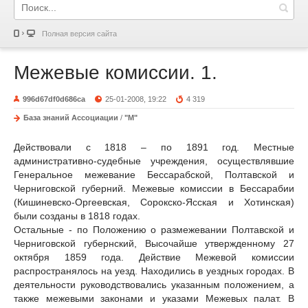
Полная версия сайта
Межевые комиссии. 1.
996d67df0d686ca
25-01-2008, 19:22
4 319
База знаний Ассоциации
/
"М"
Действовали с 1818 – по 1891 год. Местные
административно-судебные учреждения, осуществлявшие
Генеральное межевание Бессарабской, Полтавской и
Черниговской губерний. Межевые комиссии в Бессарабии
(Кишиневско-Оргеевская, Сорокско-Ясская и Хотинская)
были созданы в 1818 годах.
Остальные - по Положению о размежевании Полтавской и
Черниговской губернский, Высочайше утвержденному 27
октября 1859 года. Действие Межевой комиссии
распространялось на уезд. Находились в уездных городах. В
деятельности руководствовались указанным положением, а
также межевыми законами и указами Межевых палат. В