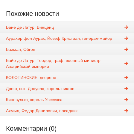
Похожие новости
Байе де Латур, Винценц
Аурахер фон Аурах, Йозеф Кристиан, генерал-майор
Бахман, Ойген
Байе де Латур, Теодор, граф, военный министр
Австрийской империи
КОЛОТИНСКИЕ, дворяне
Дрест, сын Донуэля, король пиктов
Киневульф, король Уэссекса
Ахмыл, Федор Данилович, посадник
Комментарии (0)