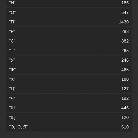
"Н"
185
"О"
547
"П"
1430
"Р"
283
"С"
882
"Т"
265
"У"
246
"Ф"
465
"Х"
180
"Ц"
127
"Ч"
192
"Ш"
446
"Щ"
120
"Э, Ю, Я"
610