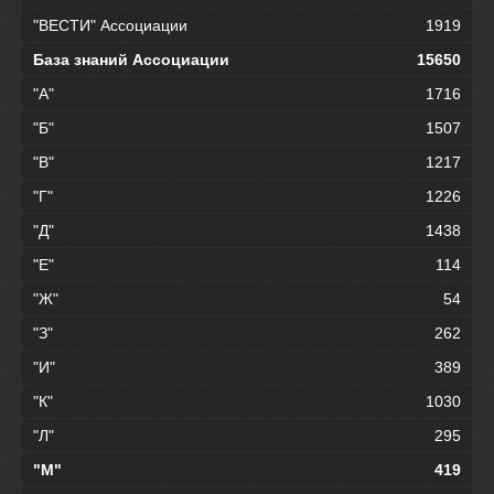
"ВЕСТИ" Ассоциации
1919
База знаний Ассоциации
15650
"А"
1716
"Б"
1507
"В"
1217
"Г"
1226
"Д"
1438
"Е"
114
"Ж"
54
"З"
262
"И"
389
"К"
1030
"Л"
295
"М"
419