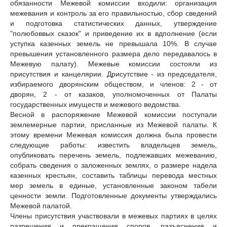
обязанности Межевой комиссии входили: организация
межевания и контроль за его правильностью, сбор сведений
и подготовка статистических данных, утверждение
"полюбоввых сказок" и приведение их в вдполнение (если
уступка казенных земель не превышала 10%. В случае
превышения установленного размера дело передавалось в
Межевую палату). Межевые комиссии состояли из
присутствия и канцелярии. Дрисутствие - из председателя,
избираемого дворянским обществом, и членов: 2 - от
дворян, 2 - от казаков, уполномоченных от Палаты
государственных имуществ и межевого ведомства.
Весной в распоряжение Межевой комиссии поступали
землемерные партии, присланные из Межевой палаты. К
этому времени Межевая комиссия должна была провести
следующие работы: известить владельцев земель,
опубликовать перечень земель, подлежавших межеванию,
собрать сведения о заложенных землях, о размере надела
казенных крестьян, составить таблицы перевода местных
мер земель в единые, установленные законом табели
ценности земли. Подготовленные документы утверждались
Межевой палатой.
Члены присутствия участвовали в межевых партиях в целях
разрешения и прекращения споров, разъяснения и