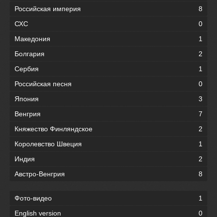
Российская империя
8
СХС
0
Македония
1
Болгария
2
Сербия
1
Российская песня
0
Япония
3
Венгрия
7
Княжество Финляндское
2
Королевство Швеция
1
Индия
2
Австро-Венгрия
8
Фото-видео
1
English version
0