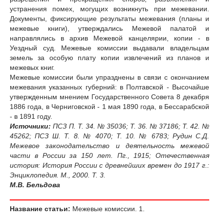
устранения помех, могущих возникнуть при межевании.
Документы, фиксирующие результаты межевания (планы и
межевые книги), утверждались Межевой палатой и
направлялись в архив Межевой канцелярии, копии - в
Уездный суд. Межевые комиссии выдавали владельцам
земель за особую плату копии извлечений из планов и
межевых книг.
Межевые комиссии были упразднены в связи с окончанием
межевания указанных губерний: в Полтавской - Высочайше
утвержденным мнением Государственного Совета 8 декабря
1886 года, в Черниговской - 1 мая 1890 года, в Бессарабской
- в 1891 году.
Источники:
ПСЗ П. Т. 34. № 35036; Т. 36. № 37186; Т. 42. №
45262; ПСЗ Ш. Т. 8. № 4070; Т. 10. № 6783; Рудин С.Д.
Межевое законодательство и деятельность межевой
части в России за 150 лет. Пг., 1915; Отечественная
история: История России с древнейших времен до 1917 г.:
Энциклопедия. М., 2000. Т. 3.
М.В. Бельдова
Название статьи:
Межевые комиссии. 1.