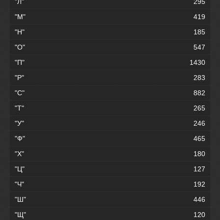
"Л"
295
"М"
419
"Н"
185
"О"
547
"П"
1430
"Р"
283
"С"
882
"Т"
265
"У"
246
"Ф"
465
"Х"
180
"Ц"
127
"Ч"
192
"Ш"
446
"Щ"
120