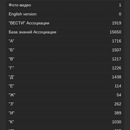
Фото-видео
1
English version
0
"ВЕСТИ" Ассоциации
1919
База знаний Ассоциации
15650
"А"
1716
"Б"
1507
"В"
1217
"Г"
1226
"Д"
1438
"Е"
114
"Ж"
54
"З"
262
"И"
389
"К"
1030