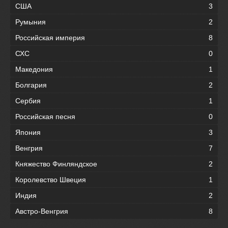
США
3
Румыния
2
Российская империя
8
СХС
0
Македония
1
Болгария
2
Сербия
1
Российская песня
0
Япония
3
Венгрия
7
Княжество Финляндское
2
Королевство Швеция
1
Индия
2
Австро-Венгрия
8