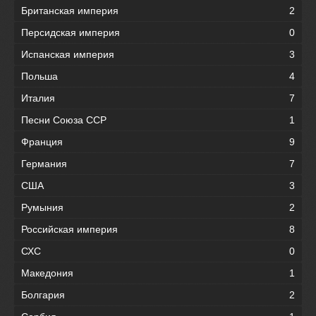
Британская империя
2
Персидская империя
0
Испанская империя
3
Польша
4
Италия
7
Песни Союза ССР
1
Франция
9
Германия
7
США
3
Румыния
2
Российская империя
8
СХС
0
Македония
1
Болгария
2