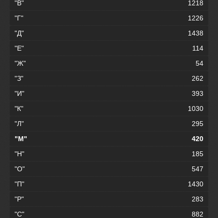
"В"
1218
"Г"
1226
"Д"
1438
"Е"
114
"Ж"
54
"З"
262
"И"
393
"К"
1030
"Л"
295
"М"
420
"Н"
185
"О"
547
"П"
1430
"Р"
283
"С"
882