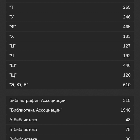
"Т"
265
"У"
246
"Ф"
465
"Х"
183
"Ц"
127
"Ч"
192
"Ш"
446
"Щ"
120
"Э, Ю, Я"
610
Библиография Ассоциации
315
"Библиотека Ассоциации"
1948
А-библиотека
48
Б-библиотека
75
В-библиотека
96