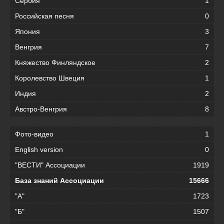
Сербия
1
Российская песня
0
Япония
3
Венгрия
7
Княжество Финляндское
2
Королевство Швеция
1
Индия
2
Австро-Венгрия
8
Фото-видео
1
English version
0
"ВЕСТИ" Ассоциации
1919
База знаний Ассоциации
15666
"А"
1723
"Б"
1507