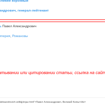
великий коронный
андрович, генерал-лейтенант
ь
Павел Александрович
мперия
,
Романовы
атывании или цитировании статьи, ссылка на сай