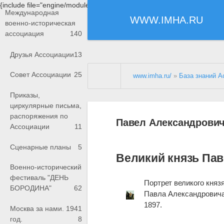
{include file="engine/modules/saperu/head.php"}
Международная
WWW.IMHA.RU
военно-историческая
ассоциация
140
Друзья Ассоциации
13
Совет Ассоциации
25
www.imha.ru/
»
База знаний А
Приказы,
циркулярные письма,
распоряжения по
Павел Александрович
Ассоциации
11
Сценарные планы
5
Великий князь Па
Военно-исторический
фестиваль "ДЕНЬ
Портрет великого княз
БОРОДИНА"
62
Павла Александровича
1897.
Москва за нами. 1941
год.
8