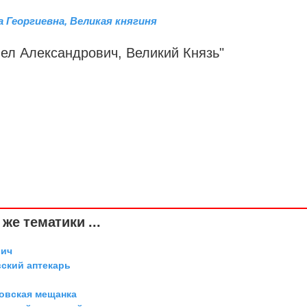
 Георгиевна, Великая княгиня
вел Александрович,
Великий Князь
"
же тематики ...
вич
вский аптекарь
овская мещанка