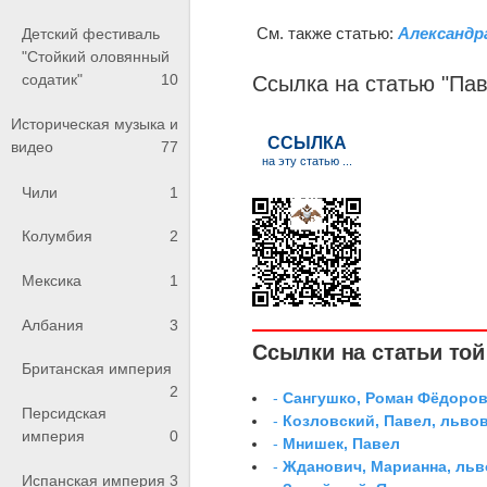
См. также статью:
Александра
Детский фестиваль
"Стойкий оловянный
содатик"
10
Ссылка на статью "Па
Историческая музыка и
видео
77
Чили
1
Колумбия
2
Мексика
1
Албания
3
Ссылки на статьи той 
Британская империя
2
-
Сангушко, Роман Фёдоро
Персидская
-
Козловский, Павел, льво
империя
0
-
Мнишек, Павел
-
Жданович, Марианна, льв
Испанская империя
3