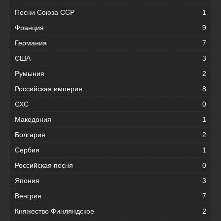
Песни Союза ССР
1
Франция
9
Германия
7
США
3
Румыния
2
Российская империя
8
СХС
0
Македония
1
Болгария
2
Сербия
1
Российская песня
0
Япония
3
Венгрия
7
Княжество Финляндское
2