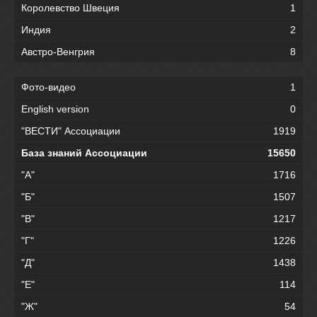
Королевство Швеция
1
Индия
2
Австро-Венгрия
8
Фото-видео
1
English version
0
"ВЕСТИ" Ассоциации
1919
База знаний Ассоциации
15650
"А"
1716
"Б"
1507
"В"
1217
"Г"
1226
"Д"
1438
"Е"
114
"Ж"
54