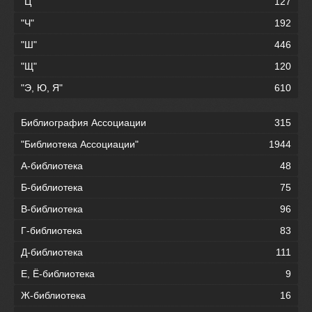
"Ц"
127
"Ч"
192
"Ш"
446
"Щ"
120
"Э, Ю, Я"
610
Библиография Ассоциации
315
"Библиотека Ассоциации"
1944
А-библиотека
48
Б-библиотека
75
В-библиотека
96
Г-библиотека
83
Д-библиотека
111
Е, Ё-библиотека
9
Ж-библиотека
16