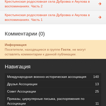
Крестьянская родословная села Дубровка и Акулова в
воспоминаниях. Часть 2
Крестьянская родословная села Дубровка и Акулова в
воспоминаниях. Часть 1
Комментарии (0)
Информация
Посетители, находящиеся в группе
Гости
, не могут
оставлять комментарии к данной публикации.
Навигация
Международная военно-историческая ассоциация
140
Друзья Ассоциации
13
Совет Ассоциации
25
Приказы, циркулярные письма, распоряжения по
Ассоциации
11