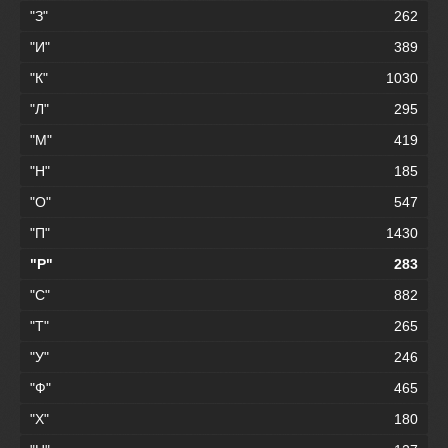
"З"
262
"И"
389
"К"
1030
"Л"
295
"М"
419
"Н"
185
"О"
547
"П"
1430
"Р"
283
"С"
882
"Т"
265
"У"
246
"Ф"
465
"Х"
180