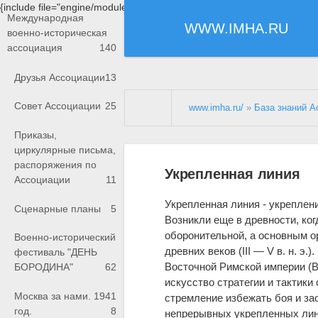
{include file="engine/modules/saperu/head.php"}
Международная
WWW.IMHA.RU
военно-историческая
ассоциация
140
Друзья Ассоциации
13
Совет Ассоциации
25
www.imha.ru/
»
База знаний А
Приказы,
циркулярные письма,
распоряжения по
Укрепленная линия
Ассоциации
11
Укрепленная линия - укреплен
Сценарные планы
5
Возникли еще в древности, ког
оборонительной, а основным 
Военно-исторический
древних веков (III — V в. н. э
фестиваль "ДЕНЬ
Восточной Римской империи (Ви
БОРОДИНА"
62
искусство стратегии и тактики
Москва за нами. 1941
стремление избежать боя и зас
год.
8
непрерывных укрепленных лин