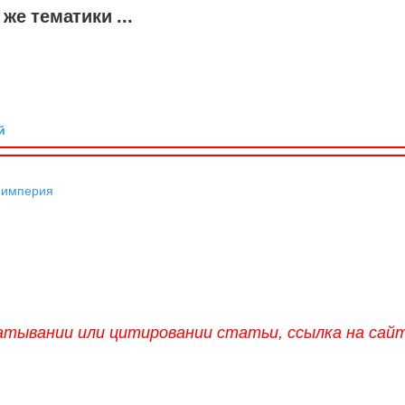
же тематики ...
й
 империя
атывании или цитировании статьи, ссылка на сай