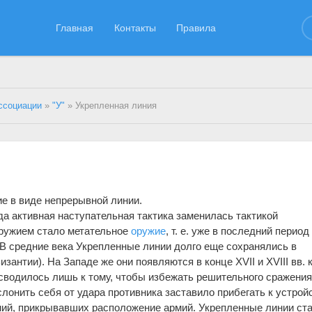
Главная
Контакты
Правила
ссоциации
»
"У"
» Укрепленная линия
ие в виде непрерывной линии.
да активная наступательная тактика заменилась тактикой
оружием стало метательное
оружие
, т. е. уже в последний период
.). В средние века Укрепленные линии долго еще сохранялись в
зантии). На Западе же они появляются в конце XVII и XVIII вв. 
 сводилось лишь к тому, чтобы избежать решительного сражения
лонить себя от удара противника заставило прибегать к устрой
ий, прикрывавших расположение армий. Укрепленные линии ст