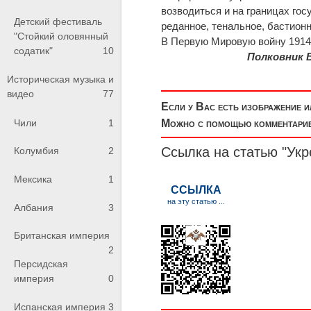
возводиться и на границах гос
Детский фестиваль
реданное, тенальное, бастион
"Стойкий оловянный
В Первую Мировую войну 1914 
содатик"
10
Полковник 
Историческая музыка и
видео
77
Если у Вас есть изображение 
Чили
1
Можно с помощью комментариев
Ссылка на статью "Ук
Колумбия
2
Мексика
1
Албания
3
Британская империя
2
Персидская
империя
0
Испанская империя
3