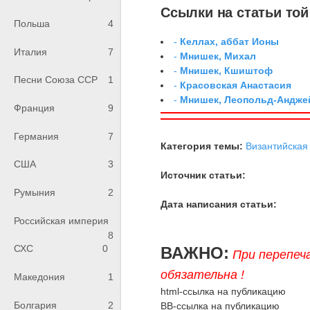
Ссылки на статьи той 
Польша
4
-
Келлах, аббат Ионы
Италия
7
-
Мнишек, Михал
-
Мнишек, Кшиштоф
Песни Союза ССР
1
-
Красовская Анастасия
-
Мнишек, Леопольд-Андже
Франция
9
Германия
7
Категория темы:
Византийская
США
3
Источник статьи:
Румыния
2
Дата написания статьи:
Российская империя
8
СХС
0
ВАЖНО:
При перепеч
обязательна !
Македония
1
html-ссылка на публикацию
Болгария
2
BB-ссылка на публикацию