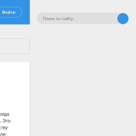
Войти
когда
. Это
ству
али