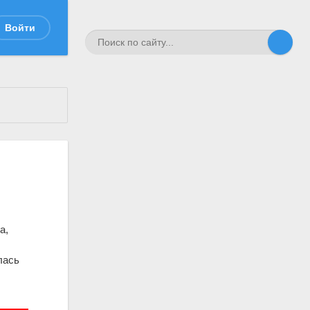
Войти
а,
лась