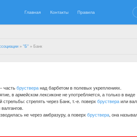
Главная
Контакты
Правила
ссоциации
»
"Б"
» Банк
 — часть
бруствера
над барбетом в полевых укреплениях.
ятие, в армейском лексиконе не употребляется, а только в виде
стрельбы: стрелять через Банк, т.-е. поверх
бруствера
или вал
 валгангов.
изводилась не через амбразуру, а поверх
бруствера
, она называ