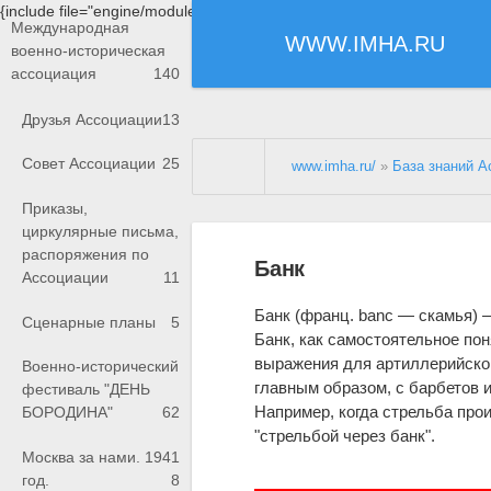
{include file="engine/modules/saperu/head.php"}
Международная
WWW.IMHA.RU
военно-историческая
ассоциация
140
Друзья Ассоциации
13
Совет Ассоциации
25
www.imha.ru/
»
База знаний А
Приказы,
циркулярные письма,
распоряжения по
Банк
Ассоциации
11
Банк (франц. banc — скамья)
Сценарные планы
5
Банк, как самостоятельное пон
выражения для артиллерийской 
Военно-исторический
главным образом, с барбетов и
фестиваль "ДЕНЬ
Например, когда стрельба про
БОРОДИНА"
62
"стрельбой через банк".
Москва за нами. 1941
год.
8