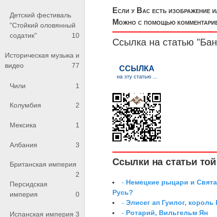
Если у Вас есть изображение 
Детский фестиваль
Можно с помощью комментариев
"Стойкий оловянный
содатик"
10
Ссылка на статью "Бан
Историческая музыка и
видео
77
Чили
1
Колумбия
2
Мексика
1
Албания
3
Ссылки на статьи той 
Британская империя
2
-
Немецкие рыцари и Свята
Персидская
Русь?
империя
0
-
Элисег ап Гуилог, король
-
Ротарий, Вильгельм Ян
Испанская империя
3