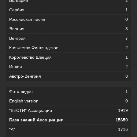
Болгария
2
Сербия
1
Российская песня
0
Япония
3
Венгрия
7
Княжество Финляндское
2
Королевство Швеция
1
Индия
2
Австро-Венгрия
8
Фото-видео
1
English version
0
"ВЕСТИ" Ассоциации
1919
База знаний Ассоциации
15650
"А"
1716