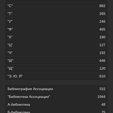
"С"
882
"Т"
265
"У"
246
"Ф"
465
"Х"
180
"Ц"
127
"Ч"
192
"Ш"
446
"Щ"
120
"Э, Ю, Я"
610
Библиография Ассоциации
315
"Библиотека Ассоциации"
1944
А-библиотека
48
Б-библиотека
75