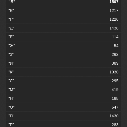
"Б"
1507
"В"
1217
"Г"
1226
"Д"
1438
"Е"
114
"Ж"
54
"З"
262
"И"
389
"К"
1030
"Л"
295
"М"
419
"Н"
185
"О"
547
"П"
1430
"Р"
283