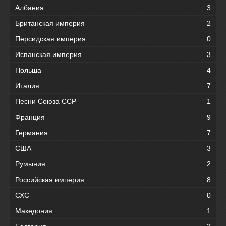
Албания
3
Британская империя
2
Персидская империя
0
Испанская империя
3
Польша
4
Италия
7
Песни Союза ССР
1
Франция
9
Германия
7
США
3
Румыния
2
Российская империя
8
СХС
0
Македония
1