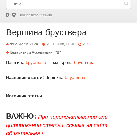
Полная версия сайта
Вершина бруствера
996d67df0d686ca
20-09-2008, 17:20
2 392
База знаний Ассоциации
/
"В"
Вершина
бруствера
— см. Крона
бруствера
.
Название статьи:
Вершина
бруствера
Источник статьи:
ВАЖНО:
При перепечатывании или
цитировании статьи, ссылка на сайт
обязательна !