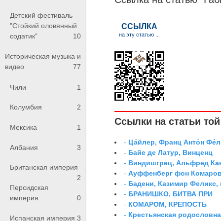
Детский фестиваль
"Стойкий оловянный
содатик"
10
Историческая музыка и
видео
77
Чили
1
Колумбия
2
Ссылки на статьи той 
Мексика
1
-
Ца́йлер, Франц Анто́н Фе́л
Албания
3
-
Байе де Латур, Винценц
-
Виндишгрец, Альфред Кан
Британская империя
-
Ауффенберг фон Комаров
2
-
Бадени, Казимир Феликс,
Персидская
-
БРАНИШКО, БИТВА ПРИ
империя
0
-
КОМАРОМ, КРЕПОСТЬ
-
Крестьянская родословна
Испанская империя
3