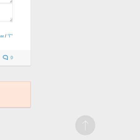
ии
/
"Г"
0