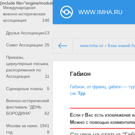
{include file="engine/modules/saperu/head.php"}
Международная
WWW.IMHA.RU
военно-историческая
ассоциация
140
Друзья Ассоциации
13
Совет Ассоциации
25
www.imha.ru/
»
База знаний А
Приказы,
циркулярные письма,
распоряжения по
Габион
Ассоциации
11
Габион, от франц. gabion — ту
Сценарные планы
5
см.
Тур
Военно-исторический
фестиваль "ДЕНЬ
БОРОДИНА"
62
Если у Вас есть изображение 
Можно с помощью комментариев
Москва за нами. 1941
год.
8
Ссылка на статью "Габ