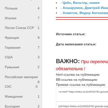
-
Цейс, Вальтер, химик
-
Ахшарумов, Дмитрий Иван
Польша
4
-
Ахматов, Федор Антонович
Италия
7
Песни Союза ССР
1
Источник статьи:
Франция
9
Дата написания статьи:
Германия
7
США
3
ВАЖНО:
При перепеч
Румыния
2
обязательна !
html-ссылка на публикацию
Российская империя
BB-ссылка на публикацию
8
Прямая ссылка на публикацию
СХС
0
Македония
1
Болгария
2