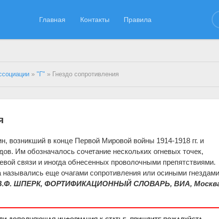
Главная
Контакты
Правила
ссоциации
»
"Г"
» Гнездо сопротивления
я
н, возникший в конце Первой Мировой войны 1914-1918 гг. и
дов. Им обозначалось сочетание нескольких огневых точек,
евой связи и иногда обнесенных проволочными препятствиями.
а назывались еще очагами сопротивления или осиными гнездами
В.Ф. ШПЕРК, ФОРТИФИКАЦИОННЫЙ СЛОВАРЬ, ВИА, Москва
или дополняющая информация к статье, пришлите пожалуйста.