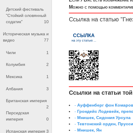
Можно с помощью комментариев
Детский фестиваль
"Стойкий оловянный
Ссылка на статью "Гне
содатик"
10
Историческая музыка и
видео
77
Чили
1
Колумбия
2
Мексика
1
Албания
3
Ссылки на статьи той 
Британская империя
-
Ауффенберг фон Комаров
2
-
Грондейс Лодевейк, преп
Персидская
-
Мнишек, Сидония Урсула
империя
0
-
Тевтонский орден, Прусси
-
Мнишек, Ян
Испанская империя
3