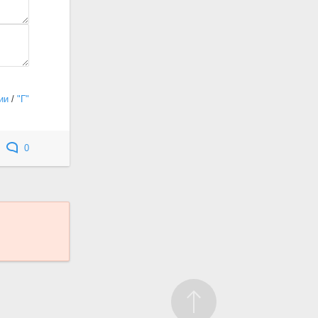
ии
/
"Г"
0