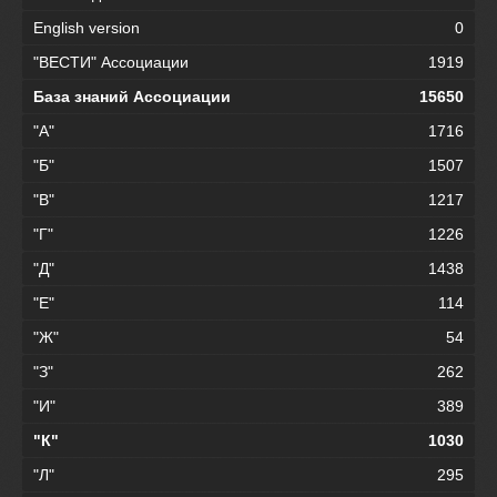
English version
0
"ВЕСТИ" Ассоциации
1919
База знаний Ассоциации
15650
"А"
1716
"Б"
1507
"В"
1217
"Г"
1226
"Д"
1438
"Е"
114
"Ж"
54
"З"
262
"И"
389
"К"
1030
"Л"
295