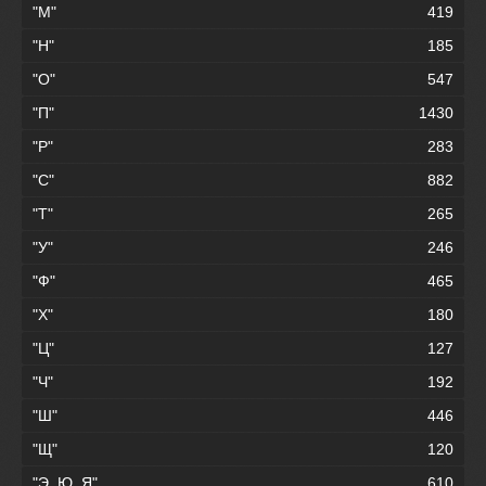
"М"
419
"Н"
185
"О"
547
"П"
1430
"Р"
283
"С"
882
"Т"
265
"У"
246
"Ф"
465
"Х"
180
"Ц"
127
"Ч"
192
"Ш"
446
"Щ"
120
"Э, Ю, Я"
610