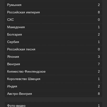
Румыния
2
Российская империя
8
СХС
0
Македония
1
Болгария
2
Сербия
1
Российская песня
0
Япония
3
Венгрия
7
Княжество Финляндское
2
Королевство Швеция
1
Индия
2
Австро-Венгрия
8
Фото-видео
1