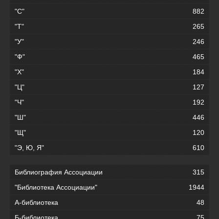
"С"
882
"Т"
265
"У"
246
"Ф"
465
"Х"
184
"Ц"
127
"Ч"
192
"Ш"
446
"Щ"
120
"Э, Ю, Я"
610
Библиография Ассоциации
315
"Библиотека Ассоциации"
1944
А-библиотека
48
Б-библиотека
75