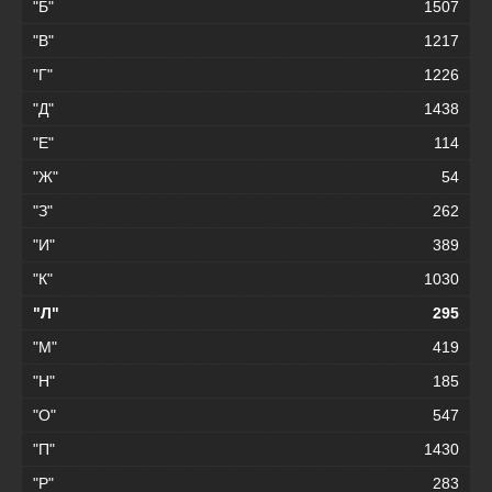
"Б"
1507
"В"
1217
"Г"
1226
"Д"
1438
"Е"
114
"Ж"
54
"З"
262
"И"
389
"К"
1030
"Л"
295
"М"
419
"Н"
185
"О"
547
"П"
1430
"Р"
283