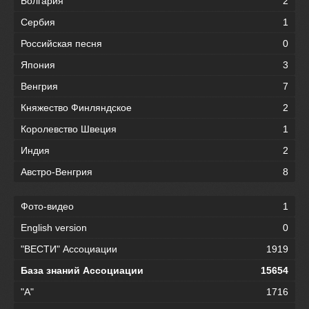
Болгария
2
Сербия
1
Российская песня
0
Япония
3
Венгрия
7
Княжество Финляндское
2
Королевство Швеция
1
Индия
2
Австро-Венгрия
8
Фото-видео
1
English version
0
"ВЕСТИ" Ассоциации
1919
База знаний Ассоциации
15654
"А"
1716