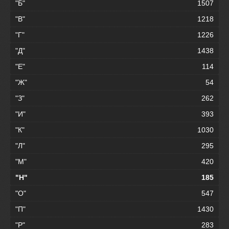
"Б"
1507
"В"
1218
"Г"
1226
"Д"
1438
"Е"
114
"Ж"
54
"З"
262
"И"
393
"К"
1030
"Л"
295
"М"
420
"Н"
185
"О"
547
"П"
1430
"Р"
283