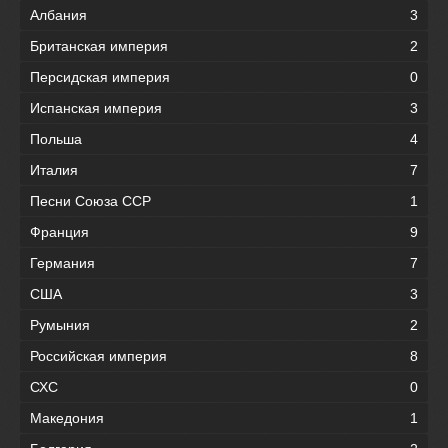
Албания
3
Британская империя
2
Персидская империя
0
Испанская империя
3
Польша
4
Италия
7
Песни Союза ССР
1
Франция
9
Германия
7
США
3
Румыния
2
Российская империя
8
СХС
0
Македония
1