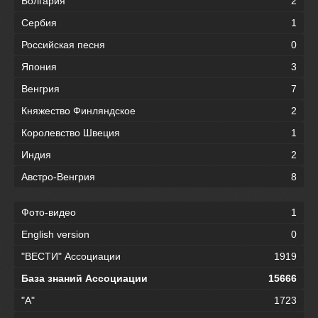
Болгария
2
Сербия
1
Российская песня
0
Япония
3
Венгрия
7
Княжество Финляндское
2
Королевство Швеция
1
Индия
2
Австро-Венгрия
8
Фото-видео
1
English version
0
"ВЕСТИ" Ассоциации
1919
База знаний Ассоциации
15666
"А"
1723