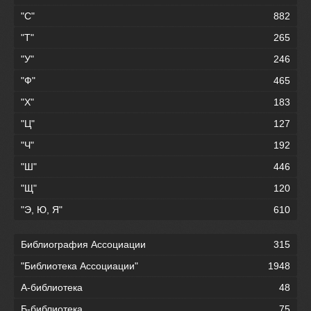
"С"
882
"Т"
265
"У"
246
"Ф"
465
"Х"
183
"Ц"
127
"Ч"
192
"Ш"
446
"Щ"
120
"Э, Ю, Я"
610
Библиография Ассоциации
315
"Библиотека Ассоциации"
1948
А-библиотека
48
Б-библиотека
75