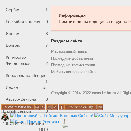
Сербия
1
Информация
Посетители, находящиеся в группе
Г
Российская песня
0
Япония
3
Разделы сайта
Венгрия
7
Расширенный поиск
Княжество
Последние добавления
Финляндское
2
Последние комментарии
Мобильная версия сайта
Королевство Швеция
1
Индия
2
Copyright © 2014–2022
www.imha.ru
All Righ
Австро-Венгрия
8
English version
0
"ВЕСТИ" Ассоциации
1919