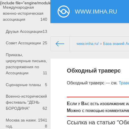
{include file="engine/modules/saperu/head.php"}
Международная
WWW.IMHA.RU
военно-историческая
ассоциация
140
Друзья Ассоциации
13
Совет Ассоциации
25
www.imha.ru/
»
База знаний А
Приказы,
циркулярные письма,
распоряжения по
Обходный траверс
Ассоциации
11
Обходный траверс — см.
Трав
Сценарные планы
5
Военно-исторический
фестиваль "ДЕНЬ
Если у Вас есть изображение 
БОРОДИНА"
62
Можно с помощью комментариев
Москва за нами. 1941
Ссылка на статью "Об
год.
8