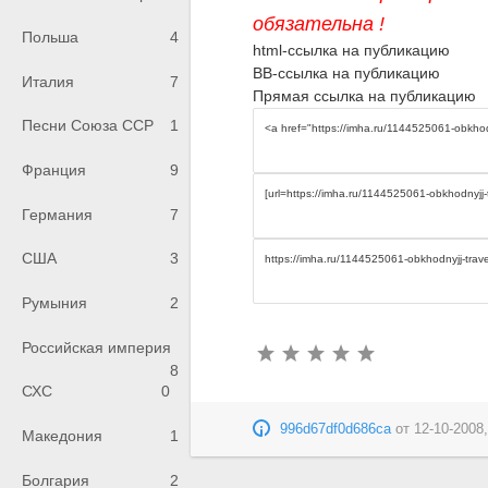
обязательна !
Польша
4
html-ссылка на публикацию
BB-ссылка на публикацию
Италия
7
Прямая ссылка на публикацию
Песни Союза ССР
1
Франция
9
Германия
7
США
3
Румыния
2
Российская империя
8
СХС
0
996d67df0d686ca
от
12-10-2008,
Македония
1
Болгария
2