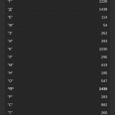
"Г"
1226
"Д"
1438
"Е"
114
"Ж"
54
"З"
262
"И"
393
"К"
1030
"Л"
295
"М"
419
"Н"
185
"О"
547
"П"
1430
"Р"
283
"С"
882
"Т"
265