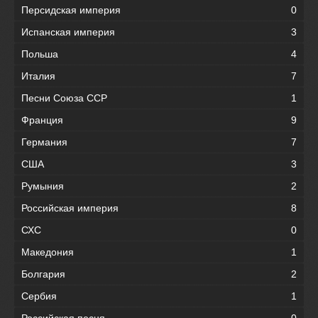
Персидская империя
0
Испанская империя
3
Польша
4
Италия
7
Песни Союза ССР
1
Франция
9
Германия
7
США
3
Румыния
2
Российская империя
8
СХС
0
Македония
1
Болгария
2
Сербия
1
Российская песня
0