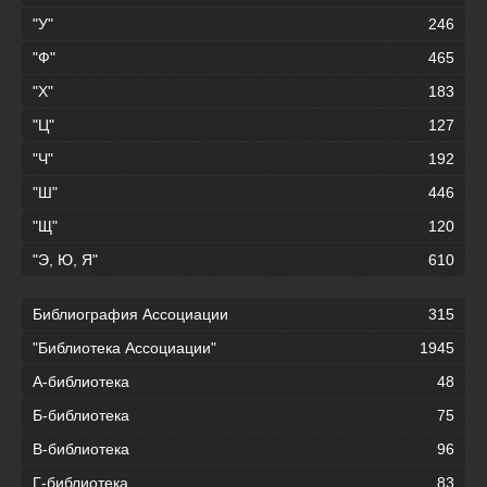
"У"
246
"Ф"
465
"Х"
183
"Ц"
127
"Ч"
192
"Ш"
446
"Щ"
120
"Э, Ю, Я"
610
Библиография Ассоциации
315
"Библиотека Ассоциации"
1945
А-библиотека
48
Б-библиотека
75
В-библиотека
96
Г-библиотека
83