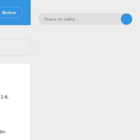
Войти
1-й,
ды.