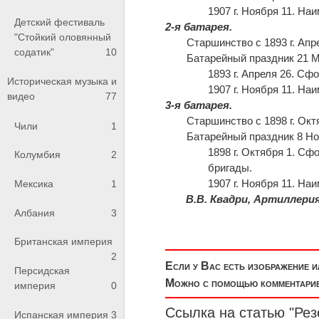
1907 г. Ноября 11. На
Детский фестиваль
2-я батарея.
"Стойкий оловянный
Старшинство с 1893 г. Апр
содатик"
10
Батарейный праздник 21 М
1893 г. Апреля 26. Сф
Историческая музыка и
1907 г. Ноября 11. На
видео
77
3-я батарея.
Старшинство с 1898 г. Окт
Чили
1
Батарейный праздник 8 Но
1898 г. Октября 1. С
Колумбия
2
бригады.
1907 г. Ноября 11. На
Мексика
1
В.В. Квадри, Артиллери
Албания
3
Британская империя
2
Если у Вас есть изображение 
Персидская
Можно с помощью комментариев
империя
0
Ссылка на статью "Ре
Испанская империя
3