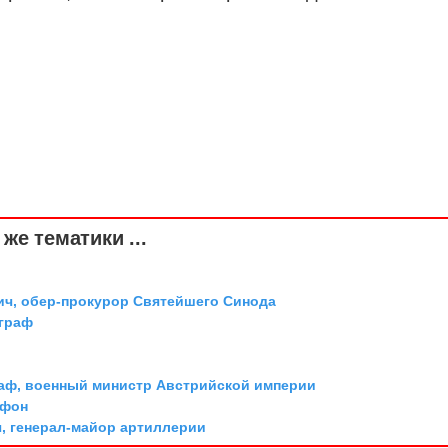
же тематики ...
ич, обер-прокурор Святейшего Синода
 граф
граф, военный министр Австрийской империи
 фон
, генерал-майор артиллерии