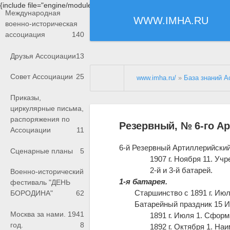
{include file="engine/modules/saperu/head.php"}
Международная
WWW.IMHA.RU
военно-историческая
ассоциация
140
Друзья Ассоциации
13
Совет Ассоциации
25
www.imha.ru/
»
База знаний А
Приказы,
циркулярные письма,
распоряжения по
Резервный, № 6-го А
Ассоциации
11
6-й Резервный Артиллерийски
Сценарные планы
5
1907 г. Ноября 11. У
2-й и 3-й батарей.
Военно-исторический
1-я батарея.
фестиваль "ДЕНЬ
Старшинство с 1891 г. Июл
БОРОДИНА"
62
Батарейный праздник 15 
Москва за нами. 1941
1891 г. Июля 1. Сформ
год.
8
1892 г. Октября 1. На