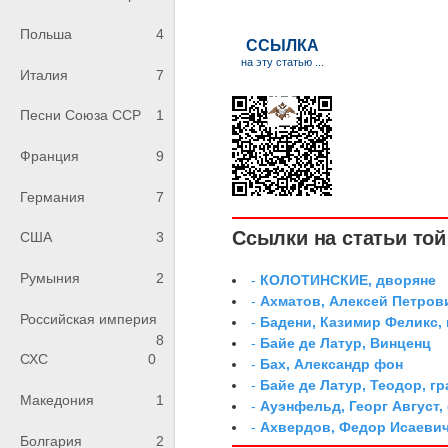
Польша
4
Италия
7
Песни Союза ССР
1
Франция
9
Германия
7
Ссылки на статьи той 
США
3
Румыния
2
-
КОЛОТИНСКИЕ, дворяне
-
Ахматов, Алексей Петров
Российская империя
-
Бадени, Казимир Феликс,
8
-
Байе де Латур, Винценц
СХС
0
-
Бах, Александр фон
-
Байе де Латур, Теодор, 
Македония
1
-
Ауэнфельд, Георг Август,
-
Ахвердов, Федор Исаевич
Болгария
2