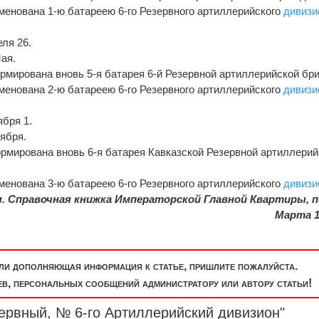
именована 1-ю батареею 6-го Резервного артиллерийского
дивизи
еля 26.
ая.
ормирована вновь 5-я батарея 6-й Резервной артиллерийской бр
именована 2-ю батареею 6-го Резервного артиллерийского
дивизи
ября 1.
ября.
формирована вновь 6-я батарея Кавказской Резервной артиллери
именована 3-ю батареею 6-го Резервного артиллерийского
дивизи
я. Справочная книжка Императорской Главной Квартиры, по
Марта 1
или дополняющая информация к статье, пришлите пожалуйста.
, персональных сообщений администратору или автору статьи!
зервный, № 6-го Артиллерийский
дивизион
"