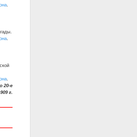
она
.
игады.
она
.
йской
она
.
 20-е
909 г.