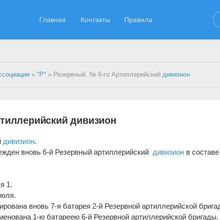
Главная
Контакты
Правила
ссоциации
»
"Р"
» Резервный, № 6-го Артиллерийский
дивизион
ртиллерийский дивизион
й
дивизион
.
чрежден вновь 6-й Резервный артиллерийский
дивизион
в составе 
я 1.
Июля.
ирована вновь 7-я батарея 2-й Резервной артиллерийской брига
именована 1-ю батареею 6-й Резервной артиллерийской бригады.