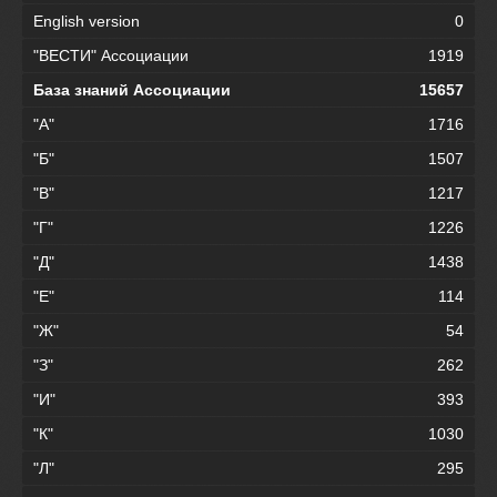
English version
0
"ВЕСТИ" Ассоциации
1919
База знаний Ассоциации
15657
"А"
1716
"Б"
1507
"В"
1217
"Г"
1226
"Д"
1438
"Е"
114
"Ж"
54
"З"
262
"И"
393
"К"
1030
"Л"
295