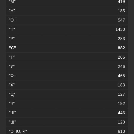
"М"
419
"Н"
185
"О"
547
"П"
1430
"Р"
283
"С"
882
"Т"
265
"У"
246
"Ф"
465
"Х"
183
"Ц"
127
"Ч"
192
"Ш"
446
"Щ"
120
"Э, Ю, Я"
610