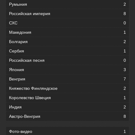
Румыния
2
Российская империя
8
СХС
0
Македония
1
Болгария
2
Сербия
1
Российская песня
0
Япония
3
Венгрия
7
Княжество Финляндское
2
Королевство Швеция
1
Индия
2
Австро-Венгрия
8
Фото-видео
1