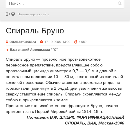
Полная версия сайта
Спираль Бруно
996d67df0d686ca
17-10-2008, 13:29
4 082
База знаний Ассоциации
/
"С"
Спираль Бруно — проволочное противопехотное
переносное препятствие, представляющее собою
проволочный цилиндр диаметром 0,7 — 0,9 м и длиной в
нормальном положении 10 — 30 м, сплетенный из спиралей
колючей проволоки. Обычно ставятся в несколько рядов по
горизонтали (минимум в 2 ряда), для увеличения же высоты
сверху ставится еще спираль. Спирали скрепляются между
собою и прикрепляются к земле.
Препятствие это, изобретенное французом Бруно, начало
применяться с Первой Мировой войны 1914 -18 гг.
Полковник В.Ф. ШПЕРК, ФОРТИФИКАЦИОННЫЙ
СЛОВАРЬ, ВИА, Москва-1946