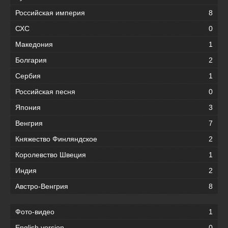
Российская империя
8
СХС
0
Македония
1
Болгария
2
Сербия
1
Российская песня
0
Япония
3
Венгрия
7
Княжество Финляндское
2
Королевство Швеция
1
Индия
2
Австро-Венгрия
8
Фото-видео
1
English version
0