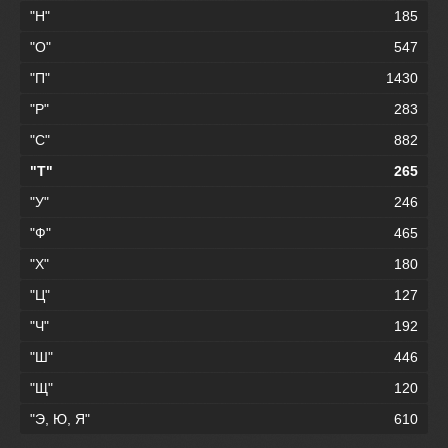
"Н"
185
"О"
547
"П"
1430
"Р"
283
"С"
882
"Т"
265
"У"
246
"Ф"
465
"Х"
180
"Ц"
127
"Ч"
192
"Ш"
446
"Щ"
120
"Э, Ю, Я"
610