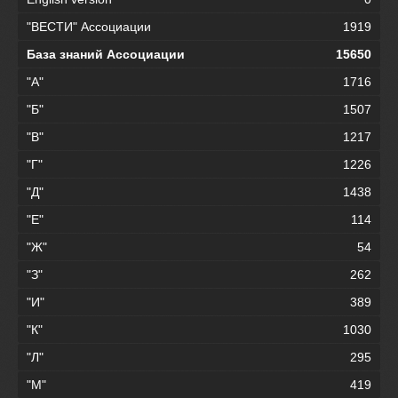
"ВЕСТИ" Ассоциации
1919
База знаний Ассоциации
15650
"А"
1716
"Б"
1507
"В"
1217
"Г"
1226
"Д"
1438
"Е"
114
"Ж"
54
"З"
262
"И"
389
"К"
1030
"Л"
295
"М"
419