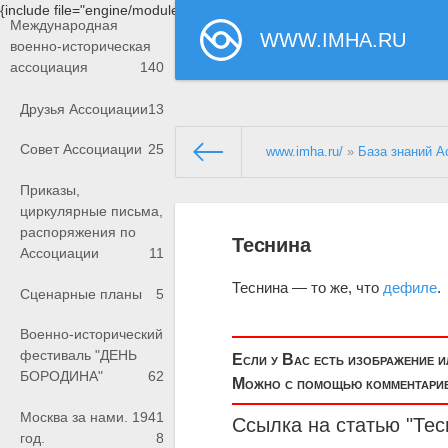
{include file="engine/modules/saperu/head.php"}
Международная
WWW.IMHA.RU
военно-историческая
ассоциация
140
Друзья Ассоциации
13
Совет Ассоциации
25
www.imha.ru/
»
База знаний А
Приказы,
циркулярные письма,
распоряжения по
Теснина
Ассоциации
11
Теснина — то же, что
дефиле
.
Сценарные планы
5
Военно-исторический
фестиваль "ДЕНЬ
Если у Вас есть изображение 
БОРОДИНА"
62
Можно с помощью комментариев
Москва за нами. 1941
Ссылка на статью "Тес
год.
8