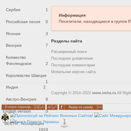
Сербия
1
Информация
Посетители, находящиеся в группе
Г
Российская песня
0
Япония
3
Разделы сайта
Венгрия
7
Расширенный поиск
Княжество
Последние добавления
Финляндское
2
Последние комментарии
Мобильная версия сайта
Королевство Швеция
1
Индия
2
Copyright © 2014–2022
www.imha.ru
All Righ
Австро-Венгрия
8
English version
0
"ВЕСТИ" Ассоциации
1919