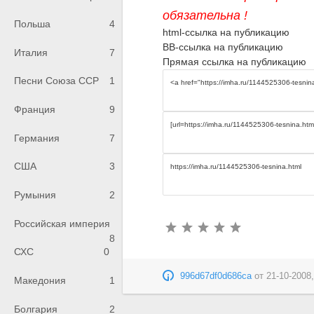
обязательна !
Польша
4
html-ссылка на публикацию
BB-ссылка на публикацию
Италия
7
Прямая ссылка на публикацию
Песни Союза ССР
1
Франция
9
Германия
7
США
3
Румыния
2
Российская империя
8
СХС
0
996d67df0d686ca
от
21-10-2008,
Македония
1
Болгария
2