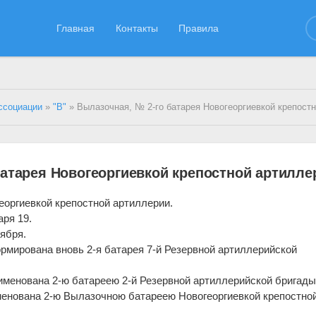
Главная
Контакты
Правила
ссоциации
»
"В"
» Вылазочная, № 2-го батарея Новогеоргиевкой крепостной а
батарея Новогеоргиевкой крепостной артилле
еоргиевкой крепостной артиллерии.
аря 19.
ября.
ормирована вновь 2-я батарея 7-й Резервной артиллерийской
аименована 2-ю батареею 2-й Резервной артиллерийской бригады
аименована 2-ю Вылазочною батареею Новогеоргиевкой крепостно