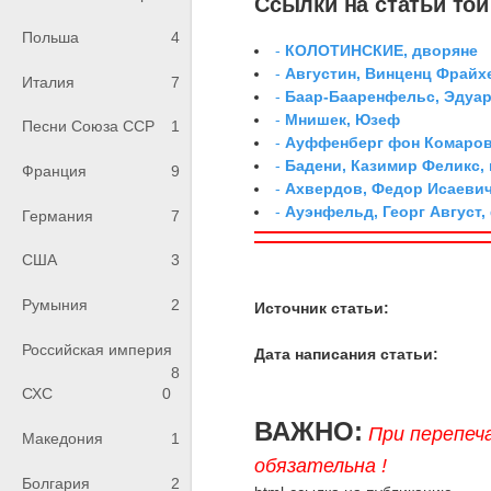
Ссылки на статьи той 
Польша
4
-
КОЛОТИНСКИЕ, дворяне
-
Августин, Винценц Фрайх
Италия
7
-
Баар-Бааренфельс, Эдуа
-
Мнишек, Юзеф
Песни Союза ССР
1
-
Ауффенберг фон Комаров
-
Бадени, Казимир Феликс,
Франция
9
-
Ахвердов, Федор Исаевич
-
Ауэнфельд, Георг Август,
Германия
7
США
3
Румыния
2
Источник статьи:
Российская империя
Дата написания статьи:
8
СХС
0
ВАЖНО:
При перепеч
Македония
1
обязательна !
Болгария
2