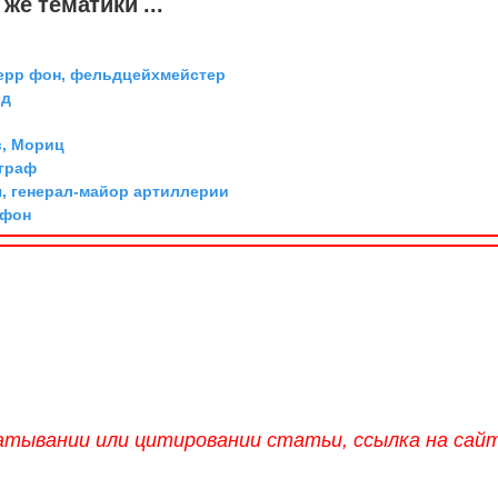
же тематики ...
ерр фон, фельдцейхмейстер
рд
, Мориц
 граф
, генерал-майор артиллерии
 фон
атывании или цитировании статьи, ссылка на сай