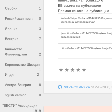
html-ссылка на публикацию
BB-ссылка на публикацию
Сербия
1
Прямая ссылка на публикацию
Российская песня
0
Япония
3
Венгрия
7
Княжество
Финляндское
2
Королевство Швеция
1
Индия
2
Австро-Венгрия
8
996d67df0d686ca
от
2-12-2008, 
English version
0
"ВЕСТИ" Ассоциации
1919