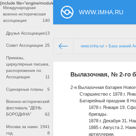
{include file="engine/modules/saperu/head.php"}
Международная
WWW.IMHA.RU
военно-историческая
ассоциация
140
Друзья Ассоциации
13
Совет Ассоциации
25
www.imha.ru/
»
База знаний А
Приказы,
циркулярные письма,
распоряжения по
Вылазочная, № 2-го 
Ассоциации
11
2-я Вылазочная батарея Новог
Сценарные планы
5
Старшинство с 1878 г. Янв
Батарейный праздник 8 Но
Военно-исторический
1878 г. Января 19. Сф
фестиваль "ДЕНЬ
бригады.
БОРОДИНА"
62
1878 г. Декабря 31. Н
Москва за нами. 1941
1885 г. Августа 2. Н
год.
8
артиллерии.