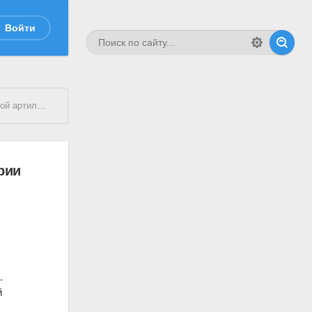
Войти
ртиллерии
рии
.
й