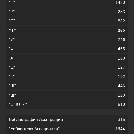
"П"
1430
"Р"
283
"С"
882
"Т"
265
"У"
246
"Ф"
465
"Х"
180
"Ц"
127
"Ч"
192
"Ш"
446
"Щ"
120
"Э, Ю, Я"
610
Библиография Ассоциации
315
"Библиотека Ассоциации"
1944