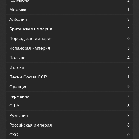
Мексика
1
Албания
3
Британская империя
2
Персидская империя
0
Испанская империя
3
Польша
4
Италия
7
Песни Союза ССР
1
Франция
9
Германия
7
США
3
Румыния
2
Российская империя
8
СХС
0