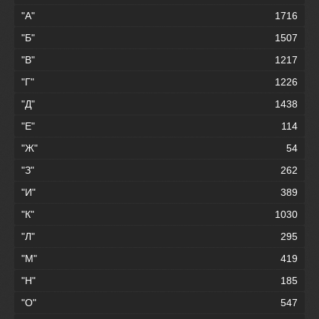
"А"
1716
"Б"
1507
"В"
1217
"Г"
1226
"Д"
1438
"Е"
114
"Ж"
54
"З"
262
"И"
389
"К"
1030
"Л"
295
"М"
419
"Н"
185
"О"
547