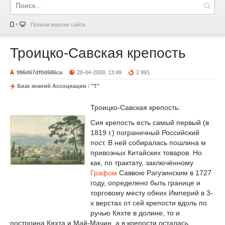
Полная версия сайта
Троицко-Савская крепость
996d67df0d686ca
28-04-2009, 13:49
2 991
База знаний Ассоциации
/
"Т"
Троицко-Савская крепость:
Сия крепость есть самый первый (в
1819 г.) пограничный Российский
пост. В ней собиралась пошлина м
привозных Китайских товаров. Но
как, по трактату, заключённому
Графом
Саввою Рагузинским в 1727
году, определено быть границе и
торговому месту обеих Империй в 3-
х верстах от сей крепости вдоль по
ручью Кяхте в долине, то и
построина Кяхта и Май-Мачин, а в крепости осталась