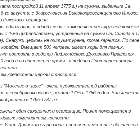
ачата постройкой 11 апреля 1775 г.) на суммы, выданные Св.
, 6-го августа, с благословения Высокопреосвященного Инноке
и Рижского, освящена.
ая, одноглавая, в одной связи с каменною трехъярусной колоко
ы с 4-мя циферблатами, устроенные на суммы Св. Синода в 1
). Снаружи церковь не оштукатурена, кроме карнизов. По сво
корабля. Вмещает 500 человек; имеет хоры для певчих.
ричт состояли в ведении Лифляндского Духовного Правления
810 года и по настоящее время - в ведении Протопресвитера
венства.
ям крепостной церкви относятся:
з "Моление о Чаше" - очень художественной работы;
ст, в серебряном окладе, печати 1735 и 1766 годов. Большинст
иобретено в 1766-1787 гг.
ожены: один священник и псаломщик. Причт помещается в
одимых комендантом крепости.
ме Усть-Двинского гарнизона, состоят и местные обыватели 