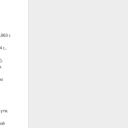
863 г.
 г.,
).
л.
по
утв.
ной