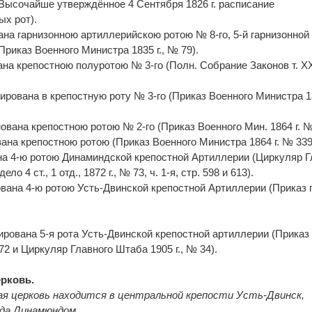
Высочайше утверждённое 4 Сентября 1826 г. расписание
ых рот).
ана гарнизонною артиллерийскою ротою № 8-го, 5-й гарнизонной
риказ Военного Министра 1835 г., № 79).
ана крепостною полуротою № 3-го (Полн. Собрание Законов т. X
ирована в крепостную роту № 3-го (Приказ Военного Министра 18
нована крепостною ротою № 2-го (Приказ Военного Мин. 1864 г. №
вана крепостною ротою (Приказ Военного Министра 1864 г. № 339
ана 4-ю ротою Динаминдской крепостной Артиллерии (Циркуляр Гл
ело 4 ст., 1 отд., 1872 г., № 73, ч. 1-я, стр. 598 и 613).
ована 4-ю ротою Усть-Двинской крепостной Артиллерии (Приказ 
ирована 5-я рота Усть-Двинской крепостной артиллерии (Приказ
72 и Циркуляр Главного Штаба 1905 г., № 34).
ерковь.
я церковь находится в центральной крепости Усть-Двинск,
ода Динамюндом.