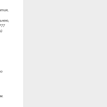
нтия,
льнею,
777
ей
во
м.