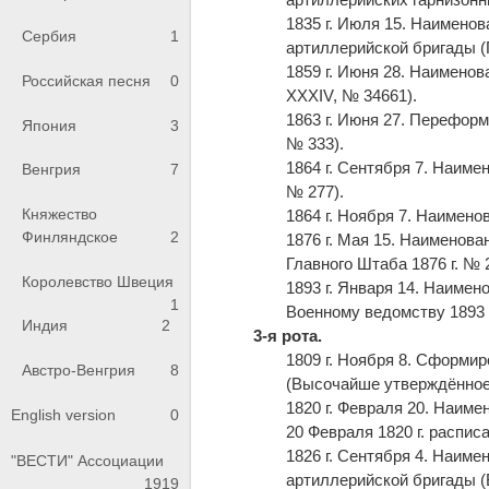
1835 г. Июля 15. Наименов
Сербия
1
артиллерийской бригады (П
1859 г. Июня 28. Наимено
Российская песня
0
XXXIV, № 34661).
1863 г. Июня 27. Переформ
Япония
3
№ 333).
1864 г. Сентября 7. Наиме
Венгрия
7
№ 277).
Княжество
1864 г. Ноября 7. Наимено
Финляндское
2
1876 г. Мая 15. Наименов
Главного Штаба 1876 г. № 232
Королевство Швеция
1893 г. Января 14. Наимен
1
Военному ведомству 1893 г
Индия
2
3-я рота.
1809 г. Ноября 8. Сформи
Австро-Венгрия
8
(Высочайше утверждённое 
1820 г. Февраля 20. Наим
English version
0
20 Февраля 1820 г. распис
1826 г. Сентября 4. Наиме
"ВЕСТИ" Ассоциации
артиллерийской бригады (
1919