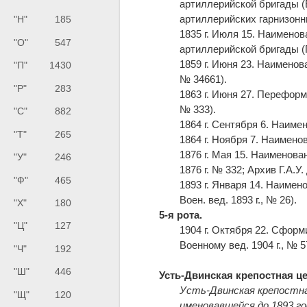
артиллерийской бригады (
артиллерийских гарнизонн
"Н"
185
1835 г. Июля 15. Наименов
"О"
547
артиллерийской бригады (П
1859 г. Июня 23. Наименов
"П"
1430
№ 34661).
"Р"
283
1863 г. Июня 27. Переформ
№ 333).
"С"
882
1864 г. Сентября 6. Наиме
"Т"
265
1864 г. Ноября 7. Наимено
1876 г. Мая 15. Наименов
"У"
246
1876 г. № 332; Архив Г.А.У. д
"Ф"
465
1893 г. Января 14. Наимен
Воен. вед. 1893 г., № 26).
"Х"
180
5-я рота.
"Ц"
127
1904 г. Октября 22. Сформ
Военному вед. 1904 г., № 5
"Ч"
192
"Ш"
446
Усть-Двинская крепостная ц
Усть-Двинская крепостна
"Щ"
120
именовавшейся до 1893 г