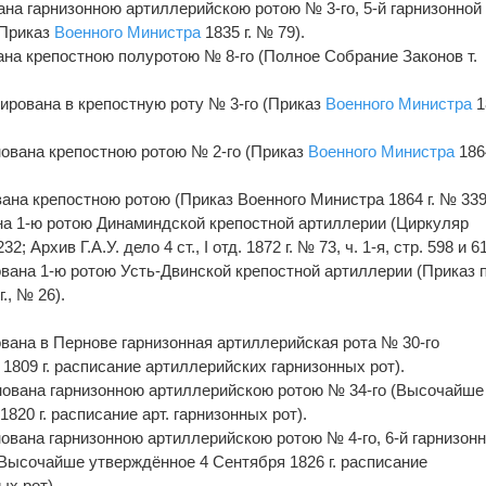
ана гарнизонною артиллерийскою ротою № 3-го, 5-й гарнизонной
(Приказ
Военного Министра
1835 г. № 79).
вана крепостною полуротою № 8-го (Полное Собрание Законов т.
мирована в крепостную роту № 3-го (Приказ
Военного Министра
1
енована крепостною ротою № 2-го (Приказ
Военного Министра
1864
вана крепостною ротою (Приказ Военного Министра 1864 г. № 339
ана 1-ю ротою Динаминдской крепостной артиллерии (Циркуляр
; Архив Г.А.У. дело 4 ст., I отд. 1872 г. № 73, ч. 1-я, стр. 598 и 61
ована 1-ю ротою Усть-Двинской крепостной артиллерии (Приказ 
., № 26).
ована в Пернове гарнизонная артиллерийская рота № 30-го
1809 г. расписание артиллерийских гарнизонных рот).
енована гарнизонною артиллерийскою ротою № 34-го (Высочайше
820 г. расписание арт. гарнизонных рот).
нована гарнизонною артиллерийскою ротою № 4-го, 6-й гарнизон
Высочайше утверждённое 4 Сентября 1826 г. расписание
ых рот).