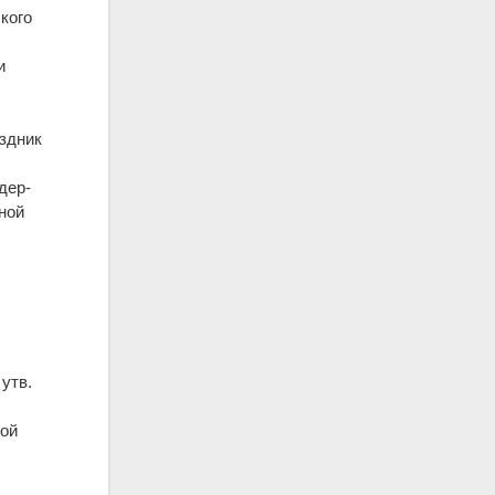
кого
и
здник
дер-
зной
утв.
ной