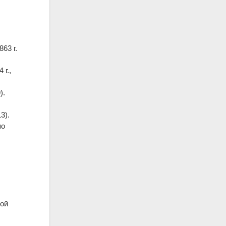
863 г.
 г.,
).
3).
по
ной