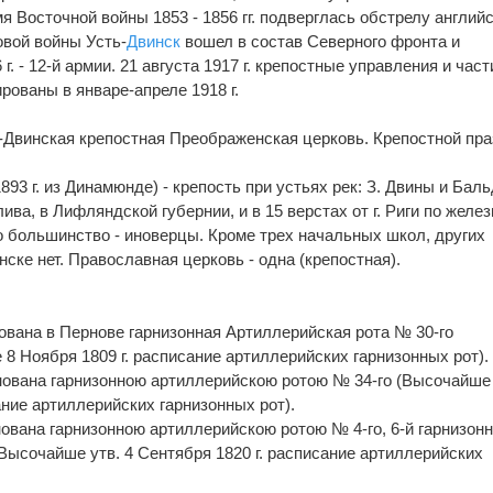
я Восточной войны 1853 - 1856 гг. подверглась обстрелу английс
вой войны Усть-
Двинск
вошел в состав Северного фронта и
 г. - 12-й армии. 21 августа 1917 г. крепостные управления и част
ованы в январе-апреле 1918 г.
-Двинская крепостная Преображенская церковь. Крепостной пра
93 г. из Динамюнде) - крепость при устьях рек: З. Двины и Баль
лива, в Лифляндской губернии, и в 15 верстах от г. Риги по желе
но большинство - иноверцы. Кроме трех начальных школ, других
ске нет. Православная церковь - одна (крепостная).
рована в Пернове гарнизонная Артиллерийская рота № 30-го
8 Ноября 1809 г. расписание артиллерийских гарнизонных рот).
енована гарнизонною артиллерийскою ротою № 34-го (Высочайше 
ание артиллерийских гарнизонных рот).
нована гарнизонною артиллерийскою ротою № 4-го, 6-й гарнизон
Высочайше утв. 4 Сентября 1820 г. расписание артиллерийских