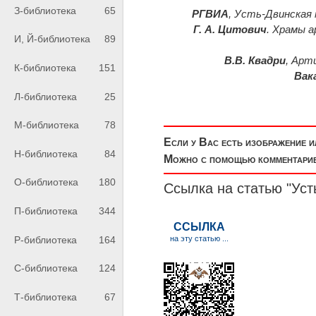
З-библиотека
65
РГВИА
, Усть-Двинская кр
Г. А. Цитович
. Храмы 
И, Й-библиотека
89
В.В. Квадри
, Арт
К-библиотека
151
Вака
Л-библиотека
25
М-библиотека
78
Если у Вас есть изображение 
Н-библиотека
84
Можно с помощью комментариев
О-библиотека
180
Ссылка на статью "Уст
П-библиотека
344
Р-библиотека
164
С-библиотека
124
Т-библиотека
67