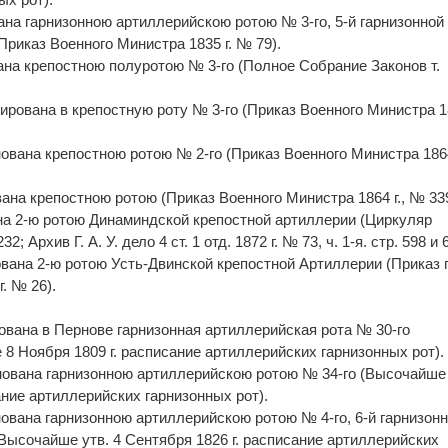
ана гарнизонною артиллерийскою ротою № 3-го, 5-й гарнизонной
риказ Военного Министра 1835 г. № 79).
вана крепостною полуротою № 3-го (Полное Собрание Законов т.
ирована в крепостную роту № 3-го (Приказ Военного Министра 18
нована крепостною ротою № 2-го (Приказ Военного Министра 1864
вана крепостною ротою (Приказ Военного Министра 1864 г., № 339
ана 2-ю ротою Динаминдской крепостной артиллерии (Циркуляр
; Архив Г. А. У. дело 4 ст. 1 отд. 1872 г. № 73, ч. 1-я. стр. 598 и 
ована 2-ю ротою Усть-Двинской крепостной Артиллерии (Приказ 
. № 26).
рована в Пернове гарнизонная артиллерийская рота № 30-го
8 Ноября 1809 г. расписание артиллерийских гарнизонных рот).
енована гарнизонною артиллерийскою ротою № 34-го (Высочайше 
ание артиллерийских гарнизонных рот).
нована гарнизонною артиллерийскою ротою № 4-го, 6-й гарнизон
Высочайше утв. 4 Сентября 1826 г. расписание артиллерийских