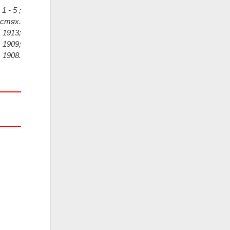
1 - 5 ;
астях.
 1913;
 1909;
 1908.