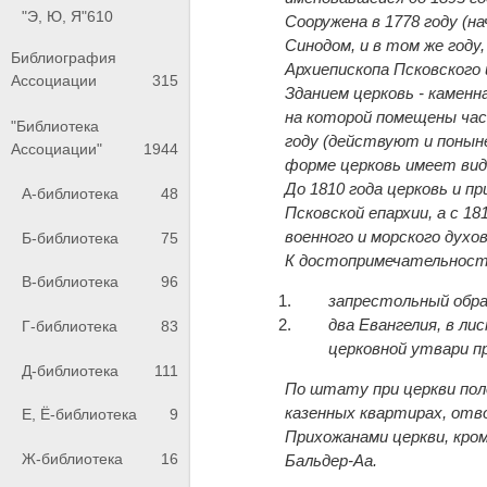
"Э, Ю, Я"
610
Сооружена в 1778 году (н
Синодом, и в том же году
Библиография
Архиепископа Псковского 
Ассоциации
315
Зданием церковь - каменн
на которой помещены час
"Библиотека
году (действуют и поныне
Ассоциации"
1944
форме церковь имеет вид 
До 1810 года церковь и п
А-библиотека
48
Псковской епархии, а с 1
военного и морского духо
Б-библиотека
75
К достопримечательност
В-библиотека
96
запрестольный обра
два Евангелия, в ли
Г-библиотека
83
церковной утвари пр
Д-библиотека
111
По штату при церкви пол
казенных квартирах, отв
Е, Ё-библиотека
9
Прихожанами церкви, кро
Ж-библиотека
16
Бальдер-Аа.