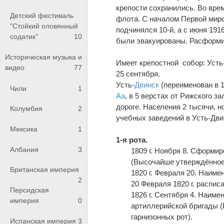
крепости сохранились. Во врем
Детский фестиваль
флота. С началом Первой миро
"Стойкий оловянный
подчинялся 10-й, а с июня 1916
содатик"
10
были эвакуированы. Расформир
Историческая музыка и
Имеет крепостной собор: Усть
видео
77
25 сентября.
Усть-
Двинск
(переименован в 18
Чили
1
Аа
, в 5 верстах от Рижского за
дороге. Населения 2 тысячи, 
Колумбия
2
учебных заведений в Усть-Двин
Мексика
1
1-я рота.
Албания
3
1809 г. Ноября 8. Сформи
(Высочайше утверждённое 
Британская империя
1820 г. Февраля 20. Наим
2
20 Февраля 1820 г. распис
Персидская
1826 г. Сентября 4. Наиме
империя
0
артиллерийской бригады (
гарнизонных рот).
Испанская империя
3