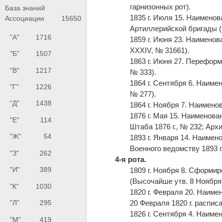
гарнизонных рот).
База знаний
1835 г. Июля 15. Наименов
Ассоциации
15650
Артиллерийской бригады (
"А"
1716
1859 г. Июня 23. Наимено
XXXIV, № 31661).
"Б"
1507
1863 г. Июня 27. Переформ
"В"
1217
№ 333).
1864 г. Сентября 6. Наиме
"Г"
1226
№ 277).
"Д"
1438
1864 г. Ноября 7. Наимено
1876 г. Мая 15. Наименов
"Е"
114
Штаба 1876 г., № 232; Архив Г
"Ж"
54
1893 г. Января 14. Наимен
Военного ведомству 1893 г
"З"
262
4-я рота.
"И"
389
1809 г. Ноября 8. Сформи
(Высочайше утв. 8 Ноября 
"К"
1030
1820 г. Февраля 20. Наим
20 Февраля 1820 г. распис
"Л"
295
1826 г. Сентября 4. Наиме
"М"
419