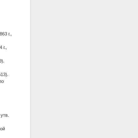
63 г.,
 г.,
).
613).
по
утв.
ной