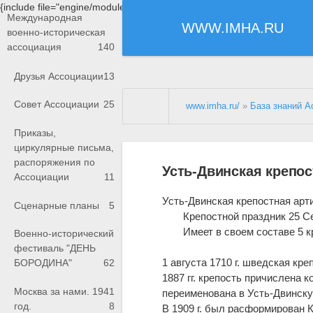
{include file="engine/modules/saperu/head.php"}
Международная
WWW.IMHA.RU
военно-историческая
ассоциация
140
Друзья Ассоциации
13
Совет Ассоциации
25
www.imha.ru/
»
База знаний А
Приказы,
циркулярные письма,
распоряжения по
Усть-Двинская крепо
Ассоциации
11
Усть-Двинская крепостная арт
Сценарные планы
5
Крепостной праздник 25 С
Имеет в своем составе 5 
Военно-исторический
фестиваль "ДЕНЬ
1 августа 1710 г. шведская кр
БОРОДИНА"
62
1887 гг. крепость причислена ко 2
Москва за нами. 1941
переименована в Усть-Двинскую
год.
8
В 1909 г. был расформирован 