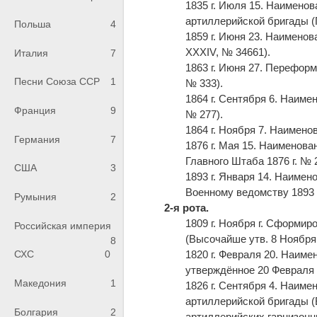
1835 г. Июля 15. Наименов
артиллерийской бригады 
Польша
4
1859 г. Июня 23. Наимено
XXXIV, № 34661).
Италия
7
1863 г. Июня 27. Перефор
Песни Союза ССР
1
№ 333).
1864 г. Сентября 6. Наим
Франция
9
№ 277).
1864 г. Ноября 7. Наимено
Германия
7
1876 г. Мая 15. Наименов
Главного Штаба 1876 г. № 232
США
3
1893 г. Января 14. Наимен
Военному ведомству 1893 г
Румыния
2
2-я рота.
1809 г. Ноября г. Сформир
Российская империя
(Высочайше утв. 8 Ноября 
8
1820 г. Февраля 20. Наим
СХС
0
утверждённое 20 Февраля 1
Македония
1
1826 г. Сентября 4. Наиме
артиллерийской бригады (
Болгария
2
артиллерийских гарнизонн