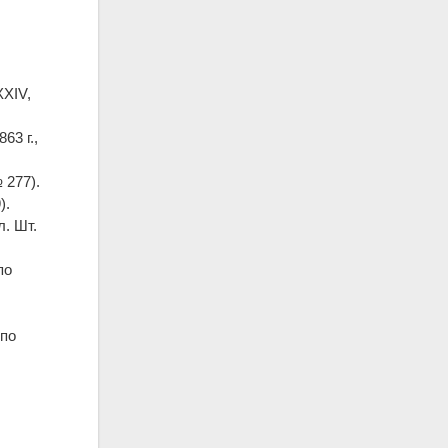
XXIV,
63 г.,
 277).
).
. Шт.
по
 по