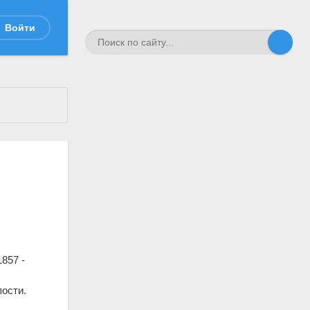
Войти
857 -
пости.