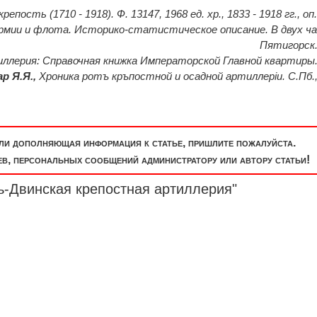
епость (1710 - 1918). Ф. 13147, 1968 ед. хр., 1833 - 1918 гг., оп. 
армии и флота. Историко-статистическое описание. В двух ч
Пятигорск.
иллерия: Справочная книжка Императорской Главной квартиры.
р Я.Я.,
Хроника ротъ кръпостной и осадной артиллерiи. С.Пб.,
или дополняющая информация к статье, пришлите пожалуйста.
, персональных сообщений администратору или автору статьи!
ь-Двинская крепостная артиллерия"