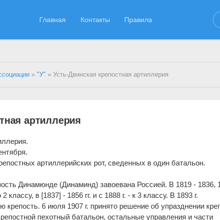
Главная
Контакты
Правила
ссоциации
»
"У"
» Усть-Двинская крепостная артиллерия
стная артиллерия
иллерия.
ентября.
крепостных артиллерийских рот, сведенных в один батальон.
епость Динамюнде (Динаминд) завоевана Россией. В 1819 - 1836, 1
 классу, в [1837] - 1856 гг. и с 1888 г. - к 3 классу. В 1893 г.
 крепость. 6 июля 1907 г. принято решение об упразднении кре
Крепостной пехотный батальон, остальные управления и части