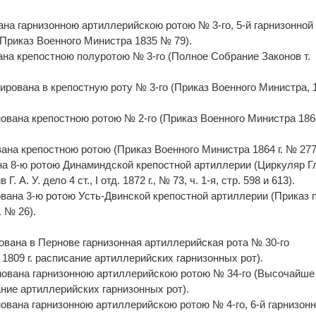
ана гарнизонною артиллерийскою ротою № 3-го, 5-й гарнизонной
Приказ Военного Министра 1835 № 79).
вана крепостною полуротою № 3-го (Полное Собрание Законов т.
ирована в крепостную роту № 3-го (Приказ Военного Министра, 1
нована крепостною ротою № 2-го (Приказ Военного Министра 1864
вана крепостною ротою (Приказ Военного Министра 1864 г. № 277
ана 8-ю ротою Динаминдской крепостной артиллерии (Циркуляр Г
. А. У. дело 4 ст., I отд. 1872 г., № 73, ч. 1-я, стр. 598 и 613).
ована 3-ю ротою Усть-Двинской крепостной артиллерии (Приказ 
. № 26).
рована в Пернове гарнизонная артиллерийская рота № 30-го
1809 г. расписание артиллерийских гарнизонных рот).
енована гарнизонною артиллерийскою ротою № 34-го (Высочайше 
ание артиллерийских гарнизонных рот).
нована гарнизонною артиллерийскою ротою № 4-го, 6-й гарнизон