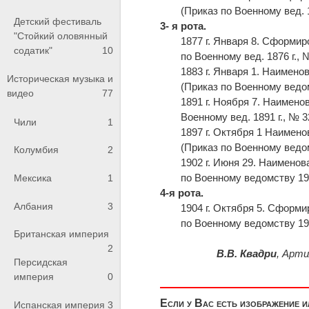
(Приказ по Военному вед. 1
Детский фестиваль
3- я рота.
"Стойкий оловянный
1877 г. Января 8. Сформи
содатик"
10
по Военному вед. 1876 г., 
1883 г. Января 1. Наимен
Историческая музыка и
(Приказ по Военному ведом
видео
77
1891 г. Ноября 7. Наимено
Военному вед. 1891 г., № 3
Чили
1
1897 г. Октября 1 Наимен
(Приказ по Военному ведом
Колумбия
2
1902 г. Июня 29. Наимено
по Военному ведомству 1902
Мексика
1
4-я рота.
Албания
3
1904 г. Октября 5. Сформ
по Военному ведомству 1904
Британская империя
2
В.В. Квадри
,
Арти
Персидская
империя
0
Если у Вас есть изображение 
Испанская империя
3