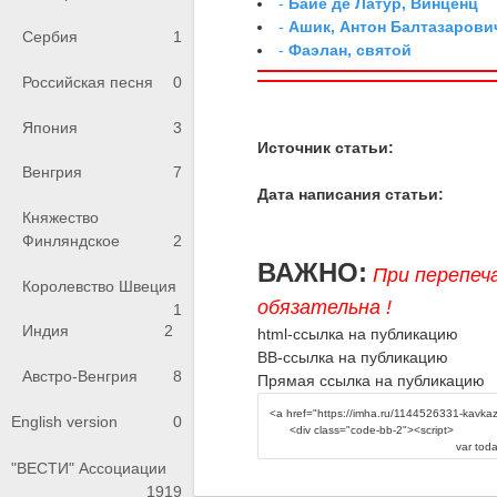
-
Байе де Латур, Винценц
-
Ашик, Антон Балтазарови
Сербия
1
-
Фаэлан, святой
Российская песня
0
Япония
3
Источник статьи:
Венгрия
7
Дата написания статьи:
Княжество
Финляндское
2
ВАЖНО:
При перепеч
Королевство Швеция
обязательна !
1
Индия
2
html-ссылка на публикацию
BB-ссылка на публикацию
Австро-Венгрия
8
Прямая ссылка на публикацию
English version
0
"ВЕСТИ" Ассоциации
1919