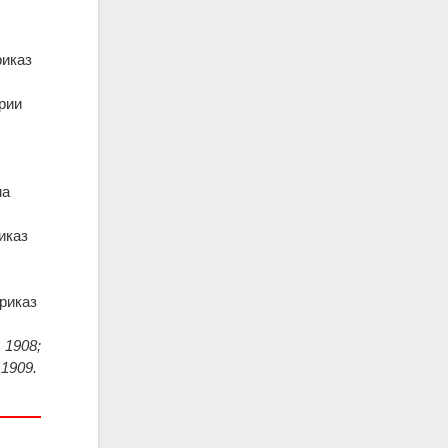
риказ
рии
на
иказ
риказ
 1908;
 1909.