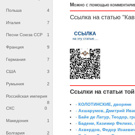
Можно с помощью комментариев
Польша
4
Ссылка на статью "Ка
Италия
7
Песни Союза ССР
1
Франция
9
Германия
7
США
3
Румыния
2
Ссылки на статьи той 
Российская империя
8
-
КОЛОТИНСКИЕ, дворяне
СХС
0
-
Ахшарумов, Дмитрий Иван
-
Байе де Латур, Теодор, 
Македония
1
-
Бадени, Казимир Феликс,
-
Ахвердов, Федор Исаевич
Болгария
2