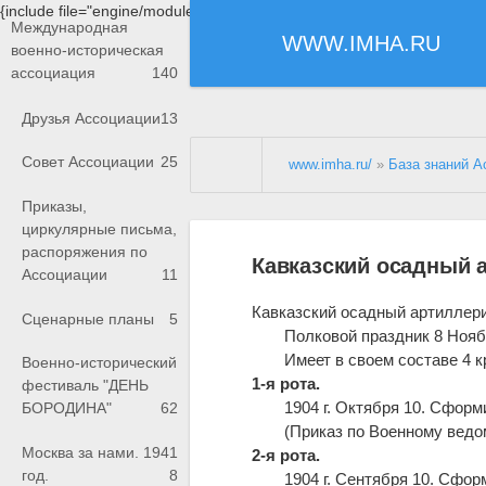
{include file="engine/modules/saperu/head.php"}
Международная
WWW.IMHA.RU
военно-историческая
ассоциация
140
Друзья Ассоциации
13
Совет Ассоциации
25
www.imha.ru/
»
База знаний А
Приказы,
циркулярные письма,
распоряжения по
Кавказский осадный 
Ассоциации
11
Кавказский осадный артиллер
Сценарные планы
5
Полковой праздник 8 Нояб
Имеет в своем составе 4 
Военно-исторический
1-я рота.
фестиваль "ДЕНЬ
1904 г. Октября 10. Сфор
БОРОДИНА"
62
(Приказ по Военному ведом
Москва за нами. 1941
2-я рота.
год.
8
1904 г. Сентября 10. Сфо