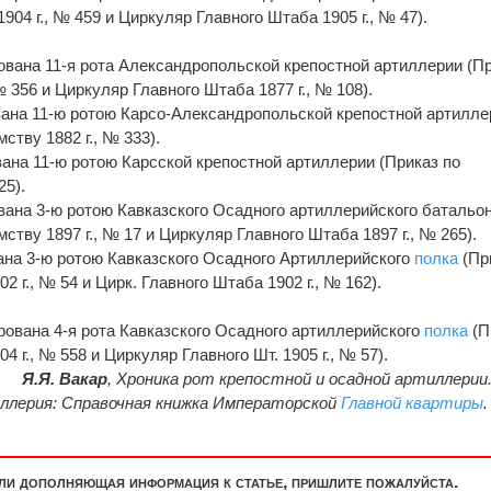
904 г., № 459 и Циркуляр Главного Штаба 1905 г., № 47).
рована 11-я рота Александропольской крепостной артиллерии (П
№ 356 и Циркуляр Главного Штаба 1877 г., № 108).
ована 11-ю ротою Карсо-Александропольской крепостной артилле
ству 1882 г., № 333).
вана 11-ю ротою Карсской крепостной артиллерии (Приказ по
25).
ована 3-ю ротою Кавказского Осадного артиллерийского батальо
ству 1897 г., № 17 и Циркуляр Главного Штаба 1897 г., № 265).
вана 3-ю ротою Кавказского Осадного Артиллерийского
полка
(Пр
 г., № 54 и Цирк. Главного Штаба 1902 г., № 162).
ирована 4-я рота Кавказского Осадного артиллерийского
полка
(П
 г., № 558 и Циркуляр Главного Шт. 1905 г., № 57).
Я.Я. Вакар
,
Хроника рот крепостной и осадной артиллерии.
ллерия: Справочная книжка Императорской
Главной квартиры
.
или дополняющая информация к статье, пришлите пожалуйста.