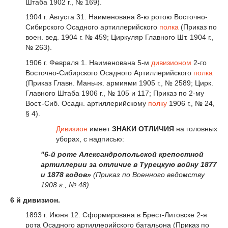
Штаба 1902 г., № 169).
1904 г. Августа 31. Наименована 8-ю ротою Восточно-
Сибирского Осадного артиллерийского
полка
(Приказ по
воен. вед. 1904 г. № 459; Циркуляр Главного Шт. 1904 г.,
№ 263).
1906 г. Февраля 1. Наименована 5-м
дивизионом
2-го
Восточно-Сибирского Осадного Артиллерийского
полка
(Приказ Главн. Маньчж. армиями 1905 г., № 2589; Цирк.
Главного Штаба 1906 г., № 105 и 117; Приказ по 2-му
Вост.-Сиб. Осадн. артиллерийскому
полку
1906 г., № 24,
§ 4).
Дивизион
имеет
ЗНАКИ ОТЛИЧИЯ
на головных
уборах, с надписью:
"6-й роте Александропольской крепостной
артиллерии за отличие в Турецкую войну 1877
и 1878 годов»
(Приказ по Военного ведомству
1908 г., № 48).
6 й дивизион.
1893 г. Июня 12. Сформирована в Брест-Литовске 2-я
рота Осадного артиллерийского батальона (Приказ по