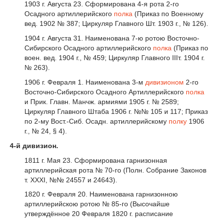
1903 г. Августа 23. Сформирована 4-я рота 2-го
Осадного артиллерийского
полка
(Приказ по Военному
вед. 1902 № 387; Циркуляр Главного Шт. 1903 г., № 126).
1904 г. Августа 31. Наименована 7-ю ротою Восточно-
Сибирского Осадного артиллерийского
полка
(Приказ по
воен. вед. 1904 г., № 459; Циркуляр Главного IIIт. 1904 г.
№ 263).
1906 г. Февраля 1. Наименована 3-м
дивизионом
2-го
Восточно-Сибирского Осадного Артиллерийского
полка
и Прик. Главн. Манчж. армиями 1905 г. № 2589;
Циркуляр Главного Штаба 1906 г. №№ 105 и 117; Приказ
по 2-му Вост.-Сиб. Осадн. артиллерийскому
полку
1906
г., № 24, § 4).
4-й дивизион.
1811 г. Мая 23. Сформирована гарнизонная
артиллерийская рота № 70-го (Полн. Собрание Законов
т. XXXI, №№ 24557 и 24643).
1820 г. Февраля 20. Наименована гарнизонною
артиллерийскою ротою № 85-го (Высочайше
утверждённое 20 Февраля 1820 г. расписание