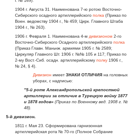
г. № 169).
1904 г. Августа 31. Наименована 7-ю ротою Восточно-
Сибирского осадного артиллерийского
полка
(Приказ по
Воен. ведомству 1904 г., № 459; Цирк. Главного Штаба
1904 г., № 263).
1906 г. Февраля 1. Наименована 4-м
дивизионом
2-го
Восточно-Сибирского Осадного артиллерийского
полка
(Приказ Главн. Маньчж. армиями 1905 г. № 2589;
Циркуляр Главного Шт. 1906 г. №№ 105 и 117; Приказ по
2-му Вост.-Сиб. осадн. артиллерийскому
полку
1906 г.,
№ 24, § 4).
Дивизион
имеет
ЗНАКИ ОТЛИЧИЯ
на головных
уборах, с надписью:
"5-й роте Александропольской крепостной
артиллерии за отличие в Турецкую войну 1877
и 1878 годов»
(Приказ по Военному вед. 1908 г. №
48).
5-й дивизион.
1811 г. Мая 23. Сформирована гарнизонная
артиллерийская рота № 70-го (Полное Собрание