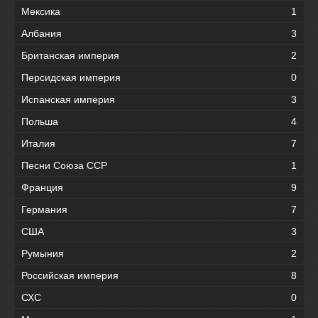
Мексика
1
Албания
3
Британская империя
2
Персидская империя
0
Испанская империя
3
Польша
4
Италия
7
Песни Союза ССР
1
Франция
9
Германия
7
США
3
Румыния
2
Российская империя
8
СХС
0