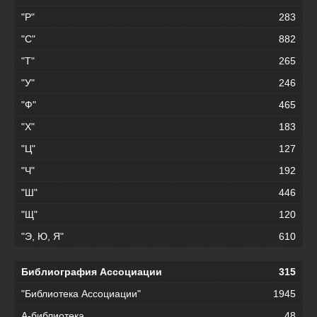
"Р"
283
"С"
882
"Т"
265
"У"
246
"Ф"
465
"Х"
183
"Ц"
127
"Ч"
192
"Ш"
446
"Щ"
120
"Э, Ю, Я"
610
Библиография Ассоциации
315
"Библиотека Ассоциации"
1945
А-библиотека
48