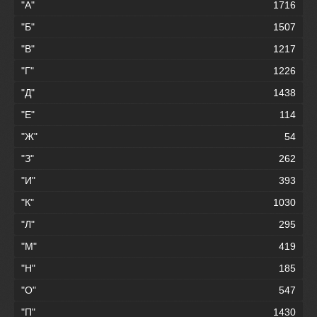
"А"
1716
"Б"
1507
"В"
1217
"Г"
1226
"Д"
1438
"Е"
114
"Ж"
54
"З"
262
"И"
393
"К"
1030
"Л"
295
"М"
419
"Н"
185
"О"
547
"П"
1430