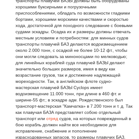
транспорты плавучей БАЗЫ должны быть оборудованы
хорошими буксирными и погрузочными
приспособлениями, обладать по возможности гладкими
бортами, хорошими морскими качествами и скоростью
хода, достаточной для походного следование с боевыми
судами эскадры. Осадка их и размеры должны отвечать
местным условиям и потребностям: для минных судов
транспорты плавучей БАЗ делаются водоизмещением
около 2.000 тонн, с осадкой не более 10-12 фт., чтобы
они могли следовать за миноносцами по мелководью;
для линейных кораблей суда плавучей БАЗЫ делают
значительно больших размеров, имея в виду как
возрастание грузов, так и достижение надлежащей
мореходности. Так, в английском флоте судно-
мастерская плавучей БАЗЫ Cyclops имеет
водоизмещение 11.000 тонн, при длине в 460 фт. и
ширине-55 фт.; в эскадре адм. Рождественского был
транспорт-мастерская "Камчатка» в 7.200 тонн и т. д. Так
как плавучая БАЗА представляет собою отдельный
транспорт или
отряд
судов, на которых поврежденный в
бою корабль должен найти все необходимое для
исправление, снабжение и пополнение
израсходованных запасов, то размеры плавучих БАЗ,