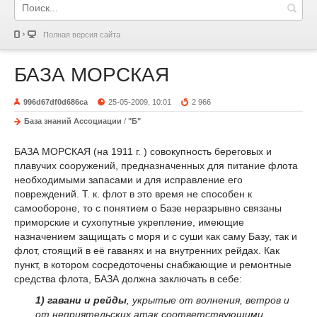
Полная версия сайта
БАЗА МОРСКАЯ
996d67df0d686ca
25-05-2009, 10:01
2 966
База знаний Ассоциации
/
"Б"
БАЗА МОРСКАЯ (на 1911 г. ) совокупность береговых и
плавучих сооружений, предназначенных для питание флота
необходимыми запасами и для исправление его
повреждений. Т. к. флот в это время не способен к
самообороне, то с понятием о Базе неразрывно связаны
приморские и сухопутные укрепление, имеющие
назначением защищать с моря и с суши как саму Базу, так и
флот, стоящий в её гаванях и на внутренних рейдах. Как
пункт, в котором сосредоточены снабжающие и ремонтные
средства флота, БАЗА должна заключать в себе:
1) гавани и рейды
, укрытые от волнения, ветров и
от неприятельских атак соответствующими