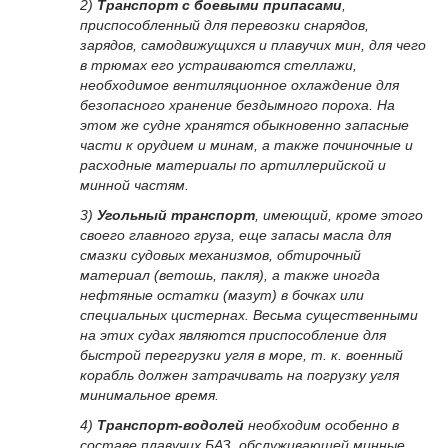
2)
Транспорт с боевыми припасами
,
приспособленный для перевозки снарядов,
зарядов, самодвижущихся и плавучих мин, для чего
в трюмах его устраиваются стеллажи,
необходимое вентиляционное охлаждение для
безопасного хранение бездымного пороха. На
этом же судне хранятся обыкновенно запасные
части к орудием и минам, а также починочные и
расходные материалы по артиллерийской и
минной частям.
3)
Угольный транспорт
, имеющий, кроме этого
своего главного груза, еще запасы масла для
смазки судовых механизмов, обтирочный
материал (ветошь, пакля), а также иногда
нефтяные остатки (мазут) в бочках или
специальных цистернах. Весьма существенными
на этих судах являются приспособление для
быстрой перегрузки угля в море, т. к. военный
корабль должен затрачивать на погрузку угля
минимальное время.
4)
Транспорт-водолей
необходим особенно в
составе плавучих БАЗ, обслуживающей минные