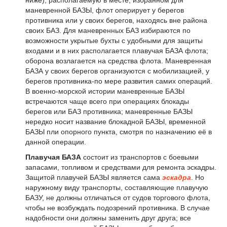
маневренной БАЗЫ, флот оперирует у берегов
противника или у своих берегов, находясь вне района
своих БАЗ. Для маневренных БАЗ избираются по
возможности укрытые бухты с удобными для защиты
входами и в них располагается плавучая БАЗА флота;
оборона возлагается на средства флота. Маневренная
БАЗА у своих берегов организуются с мобилизацией, у
берегов противника-по мере развития самих операций.
В военно-морской истории маневренные БАЗЫ
встречаются чаще всего при операциях блокады
берегов или БАЗ противника; маневренные БАЗЫ
нередко носит название блокадной БАЗЫ, временной
БАЗЫ пли опорного пункта, смотря по назначению её в
данной операции.
Плавучая БАЗА
состоит из транспортов с боевыми
запасами, топливом и средствами для ремонта эскадры.
Защитой плавучей БАЗЫ является сама
эскадра
. Но
наружному виду транспорты, составляющие плавучую
БАЗУ, не должны отличаться от судов торгового флота,
чтобы не возбуждать подозрений противника. В случае
надобности они должны заменить друг друга; все