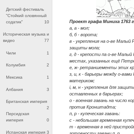
Детский фестиваль
"Стойкий оловянный
Проект графа Миниха 1763 г
содатик"
10
а, а - мол;
Историческая музыка и
б, б - ворота;
видео
77
в - укрепления на о-ве Малый 
защиты мола;
Чили
1
г, д - крепости па о-ве Малый 
местах, указанных ещё Петр
Колумбия
2
е, ж- ретраншементы этих к
з, и, к - барьеры между о-вами
Мексика
1
материком;
і, м, н - укрепления для защит
Албания
3
оставленных в барьерах;
о - военная гавань на число ко
Британская империя
против Кронштадта;
2
п, р - купеческая гавань:
Персидская
с - небольшая временная купеч
империя
0
т - временная в ней пристрой
Испанская империя
3
готовности гавани п, р.