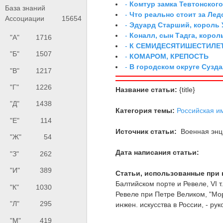
-
Комтур замка Тевтонског
База знаний
-
Что реально стоит за Ле
Ассоциации
15654
-
Эдуард Старший, король 
-
Коналл, сын Тадга, корол
"А"
1716
-
К СЕМИДЕСЯТИШЕСТИЛЕ
"Б"
1507
-
КОМАРОМ, КРЕПОСТЬ
-
В городском округе Сузд
"В"
1217
"Г"
1226
Название статьи:
{title}
"Д"
1438
Категория темы:
Российская и
"Е"
114
Источник статьи:
Военная энци
"Ж"
54
Дата написания статьи:
"З"
262
"И"
389
Статьи, использованные при 
Балтийском порте и Ревеле, VI т
"К"
1030
Ревеле при Петре Великом, "Мор
"Л"
295
инжен. искусства в России, - р
"М"
419