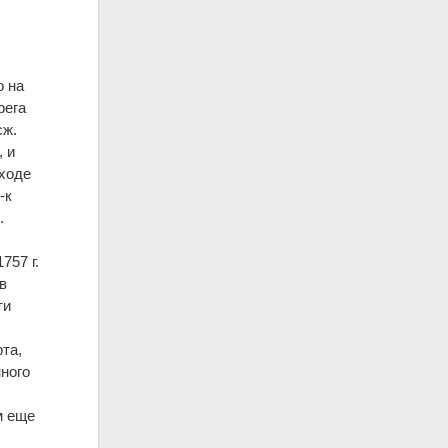
о на
рега
сж.
, и
сходе
-к
.
757 г.
в
ти
та,
ного
м еще