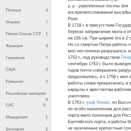
у, у - укрепленные посты для
Польша
4
воспрепятствования высадки 
Роге.
Италия
7
В 1718 г. в присутствии Госуд
берегах направление мола и от
Песни Союза ССР
1
на 156 сж. При ширине его в 2 
Но со смертью Петра работы по
Франция
9
мол постепенно разрушался, ка
1752 г., под руководством
Гене
Германия
7
сентябрю 1753 г. было выведен
США
3
годов почти совершенно разру
продолжались, и к 1756 г. мол 
Румыния
2
работы снова прекратились в 
караулы к арестантам-рабочим.
Российская империя
уничтожен.
8
В 1763 г.
граф
Миних
, по Высо
СХС
0
но особо назначенная для рас
порта мало полезным для Росс
Македония
1
Балтийского порта, и работы 
не оконченные крепостные соо
Болгария
2