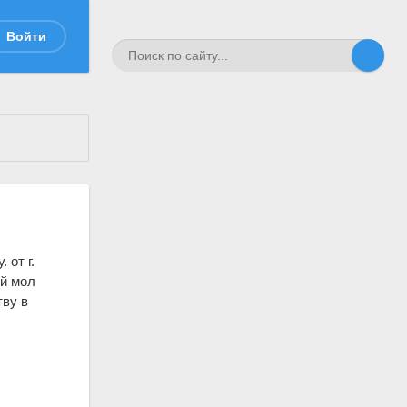
Войти
 от г.
ый мол
тву в