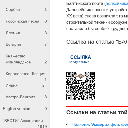
Балтийского порта (
полковник
Дальнейших попыток устройств
Сербия
1
XX века) снова возникла эта 
Российская песня
0
строительной техники сооруже
составило бы особых трудност
Япония
3
Ссылка на статью "Б
Венгрия
7
Княжество
Финляндское
2
Королевство Швеция
1
Индия
2
Австро-Венгрия
8
English version
0
Ссылки на статьи той 
"ВЕСТИ" Ассоциации
-
Бакони, Эммерих фон, ф
1919