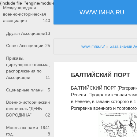
{include file="engine/modules/saperu/head.php"}
Международная
WWW.IMHA.RU
военно-историческая
ассоциация
140
Друзья Ассоциации
13
Совет Ассоциации
25
www.imha.ru/
»
База знаний А
Приказы,
циркулярные письма,
распоряжения по
БАЛТИЙСКИЙ ПОРТ
Ассоциации
11
БАЛТИЙСКИЙ ПОРТ (Рогервик) на
Сценарные планы
5
Ревеля. Продолжительная зам
в Ревеле, в гавани которого в 
Военно-исторический
Рогервике военного и торгового
фестиваль "ДЕНЬ
БОРОДИНА"
62
Москва за нами. 1941
год.
8