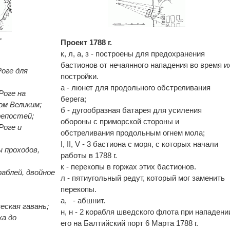
.
Проект 1788 г.
к, л, а, з - построены для предохранения
бастионов от нечаянного нападения во время и
Роге для
постройки.
а - люнет для продольного обстреливания
Роге на
берега;
ом Великим;
б - дугообразная батарея для усиления
репостей;
обороны с приморской стороны и
 Роге и
обстреливания продольным огнем мола;
I, II, V - 3 бастиона с моря, с которых начали
ы проходов,
работы в 1788 г.
к - перекопы в горжах этих бастионов.
раблей, двойное
л - пятиугольный редут, который мог заменить
перекопы.
а, - абшнит.
еская гавань;
н, н - 2 корабля шведского флота при нападени
ка до
его на Балтийский порт 6 Марта 1788 г.