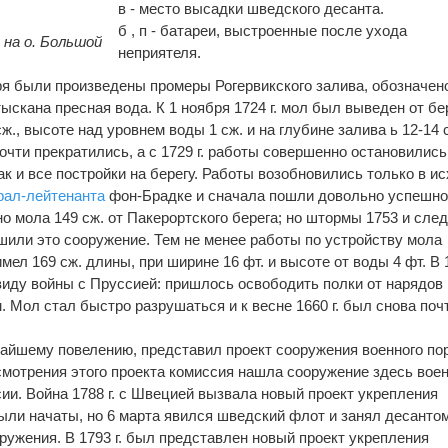
в - место высадки шведского десанта.
б , п - батареи, выстроенные после ухода
на о. Большой
неприятеля.
аря были произведены промеры Рогервикского залива, обозначен
ыскана пресная вода. К 1 ноября 1724 г. мол был выведен от бе
сж., высоте над уровнем воды 1 сж. и на глубине залива ь 12-14 
чти прекратились, а с 1729 г. работы совершенно остановились
к и все постройки на берегу. Работы возобновились только в и
рал-лейтенанта
фон-Брадке и сначала пошли довольно успешно
о мола 149 сж. от Пакерортского берега; но штормы 1753 и след
шили это сооружение. Тем не менее работы по устройству мола
имел 169 сж. длины, при ширине 16 фт. и высоте от воды 4 фт. В 1
виду войны с Пруссией: пришлось освободить полки от нарядов 
 Мол стал быстро разрушаться и к весне 1660 г. был снова поч
чайшему повелению, представил проект сооружения военного пор
смотрения этого проекта комиссия нашла сооружение здесь воен
ии. Война 1788 г. с Швецией вызвала новый проект укрепления
были начаты, но 6 марта явился шведский флот и занял десанто
ружения. В 1793 г. был представлен новый проект укрепления