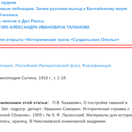
о ордена
довым побоищем. Зачем русским выход к Балтийскому морю
Уэссекса
ь пиктов и Дал Риаты
ТИЮ АЛЕКСАНДРА ИВАНОВИЧА ТАЛАНОВА
аля открыта «Историческая тропа «Суздальское Ополье»
мперия
,
Российский Императорский флот
,
Фортификация
клопедия Сытина, 1916 г., т. 1-18.
написании этой статьи:
П.В. Казакевич, О постройке гаваней в
. Зап. гидрогр. департ.; Квашнин-Самарин, Историческая справка о
ской Сборник», 1909 г. № 9; Ф. Ласкосский, Материалы для истори
укопись, хранящ. В Николаевской инженерной академии.