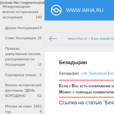
{include file="engine/modules/saperu/head.php"}
Международная
WWW.IMHA.RU
военно-историческая
ассоциация
140
Друзья Ассоциации
13
Совет Ассоциации
25
www.imha.ru/
»
База знаний А
Приказы,
циркулярные письма,
распоряжения по
Бехадыран
Ассоциации
11
Бехадыран -
см. "Батальон Бо
Сценарные планы
5
Военно-исторический
Если у Вас есть изображение 
фестиваль "ДЕНЬ
Можно с помощью комментариев
БОРОДИНА"
62
Ссылка на статью "Бе
Москва за нами. 1941
год.
8