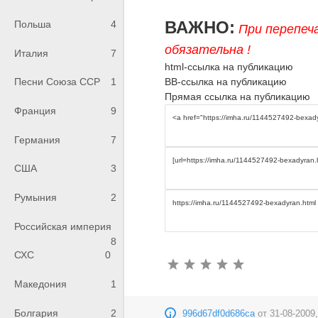
ВАЖНО:
Польша
4
При перепеч
обязательна !
Италия
7
html-ссылка на публикацию
BB-ссылка на публикацию
Песни Союза ССР
1
Прямая ссылка на публикацию
Франция
9
Германия
7
США
3
Румыния
2
Российская империя
8
СХС
0
Македония
1
Болгария
2
996d67df0d686ca
от
31-08-2009,