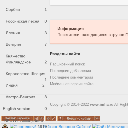
Сербия
1
Российская песня
0
Информация
Япония
3
Посетители, находящиеся в группе
Г
Венгрия
7
Разделы сайта
Княжество
Финляндское
2
Расширенный поиск
Последние добавления
Королевство Швеция
Последние комментарии
1
Мобильная версия сайта
Индия
2
Австро-Венгрия
8
Copyright © 2014–2022
www.imha.ru
All Righ
English version
0
"ВЕСТИ" Ассоциации
1919