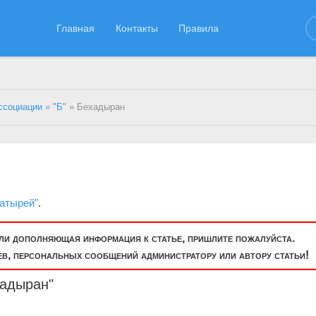
Главная
Контакты
Правила
ссоциации
»
"Б"
» Бехадыран
гатырей"
.
или дополняющая информация к статье, пришлите пожалуйста.
, персональных сообщений администратору или автору статьи!
хадыран"