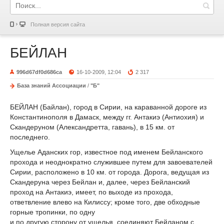
Полная версия сайта
БЕЙЛАН
996d67df0d686ca
16-10-2009, 12:04
2 317
База знаний Ассоциации
/
"Б"
БЕЙЛАН (Байлан), город в Сирии, на караванной дороге из
Константинополя в Дамаск, между гг. Антакиэ (Антиохия) и
Скандеруном (Александретта, гавань), в 15 км. от
последнего.
Ущелье Аданских гор, известное под именем Бейланского
прохода и неоднократно служившее путем для завоевателей
Сирии, расположено в 10 км. от города. Дорога, ведущая из
Скандеруна через Бейлан и, далее, через Бейланский
проход на Антакиэ, имеет, по выходе из прохода,
ответвление влево на Килиссу; кроме того, две обходные
горные тропинки, по одну
и по другую сторону от ущелья, соединяют Бейланом с