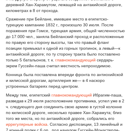
деревней Хан-Харамутом, лежащей на антакийской дороге,
километрах в 8 от прохода.
Сражение при Бейлане, имевшее место в египетско-
турецкую кампанию 1832 г., произошло 30 июля. После
поражения при Гомсе, турецкая армия, общей численностью
до 17.000 чел., заняла Бейланский проход и расположенные
по правую его сторону высоты, так что правый фланг
позиции примыкал к одной из горных тропинок, а левый—к
антакийской дороге; по ту сторону тракта было поставлено
только 5 батальонов, т. к.
главнокомандующий
сердарь-
экрем Гуссейн-паша считал местность непроходимою.
Конница была поставлена впереди фронта по антиохийской
и килисской дорогам, артиллерия же— в 4 наскоро
устроенных батареях перед центром.
Между тем, египетский
главнокомандующий
Ибрагим-паша,
разведав к 29 июля расположение противника, успел уже в 2
ч. следующего дня соединить свою армию в густой колонне
по килисской дороге, несколько правее Хан-Харамута; близ
того же места, но по антакийской дороге, собрались его
иррегулярные войска
. Согласно диспозиции, 13 линейный и
7 конный полки с 6 ор., под началом Гуссейн-Монастерли-