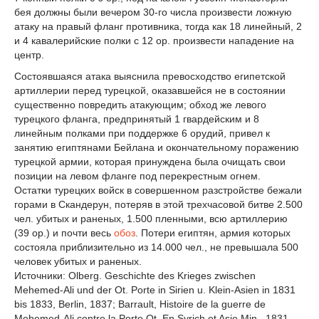
бея должны были вечером 30-го числа произвести ложную
атаку на правый фланг противника, тогда как 18 линейный, 2
и 4 кавалерийские полки с 12 ор. произвести нападение на
центр.
Состоявшаяся атака выяснила превосходство египетской
артиллерии перед турецкой, оказавшейся не в состоянии
существенно повредить атакующим; обход же левого
турецкого фланга, предпринятый 1 гвардейским и 8
линейным полками при поддержке 6 орудий, привел к
занятию египтянами Бейлана и окончательному поражению
турецкой армии, которая принуждена была очищать свои
позиции на левом фланге под перекрестным огнем.
Остатки турецких войск в совершенном разстройстве бежали
горами в Скандерун, потеряв в этой трехчасовой битве 2.500
чел. убитых и раненых, 1.500 пленными, всю артиллерию
(39 ор.) и почти весь
обоз
. Потери египтян, армия которых
состояла приблизительно из 14.000 чел., не превышала 500
человек убитых и раненых.
Источники: Olberg. Geschichte des Krieges zwischen
Mehemed-Ali und der Ot. Porte in Sirien u. Klein-Asien in 1831
bis 1833, Berlin, 1837; Barrault, Histoire de la guerre de
Mehemed-Ali contre la Porte Ot. En Syrich et Asie Min., 1831-