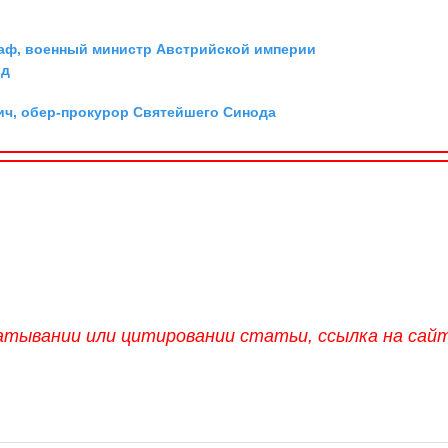
граф, военный министр Австрийской империи
рд
ич, обер-прокурор Святейшего Синода
атывании или цитировании статьи, ссылка на сай