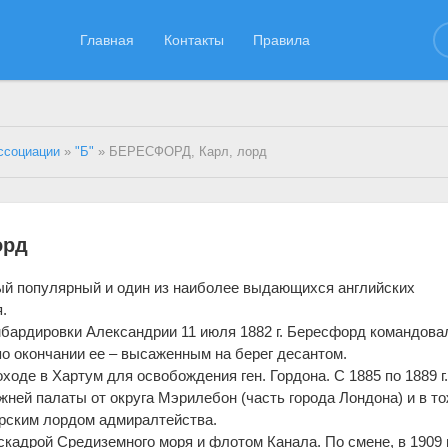
Главная
Контакты
Правила
ссоциации
»
"Б"
» БЕРЕСФОРД, Карл, лорд
орд
й популярный и один из наиболее выдающихся английских
.
омбардировки Александрии 11 июля 1882 г. Бересфорд командова
по окончании ее – высаженным на берег десантом.
оходе в Хартум для освобождения ген. Гордона. С 1885 по 1889 г
ней палаты от округа Мэрилебон (часть города Лондона) и в т
 морским лордом адмиралтейства.
эскадрой Средиземного моря и флотом Канала. По смене, в 1909 г