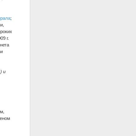
ирала
;
и,
ироких
9 г.
инета
ои
) и
м,
леном