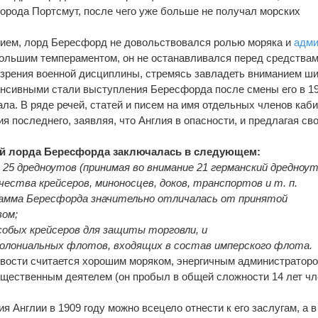
города Портсмут, после чего уже больше не получал морских
ем, лорд Бересфорд не довольствовался ролью моряка и
адм
ольшим темпераментом, он не останавливался перед средствам
 зрения военной дисциплины, стремясь завладеть вниманием ш
енсивными стали выступления Бересфорда после смены его в 190
ла. В ряде речей, статей и писем на имя отдельных членов каб
 последнего, заявляя, что Англия в опасности, и предлагая св
й лорда Бересфорда заключалась в следующем:
. 25 дредноутов (принимая во внимание 21 германский дредноут
ства крейсеров, миноносцев, доков, транспортов и т. п.
амма Бересфорда значительно отличалась от принятой
вом;
собых крейсеров для защиты торговли, и
колониальных флотов, входящих в состав имперского флота.
вости считается хорошим моряком, энергичным администраторо
щественным деятелем (он пробыл в общей сложности 14 лет ч
я Англии в 1909 году можно всецело отнести к его заслугам, а в