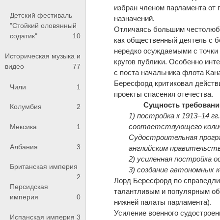
избран членом парламента от 
Детский фестиваль
назначений.
"Стойкий оловянный
Отличаясь большим честолюби
содатик"
10
как общественный деятель с б
нередко осуждаемыми с точки
Историческая музыка и
кругов публики. Особенно инт
видео
77
с поста начальника флота Кана
Бересфорд критиковал действия
Чили
1
проекты спасения отечества.
Сущность требовани
Колумбия
2
1) постройка к 1913–14 гг
соответствующего количе
Мексика
1
Судостроительная прогр
Албания
3
английским правительст
2) усиленная постройка о
Британская империя
3) создание автономных 
2
Лорд Бересфорд по справедли
Персидская
талантливым и популярным об
империя
0
нижней палаты парламента).
Усиление военного судостроени
Испанская империя
3