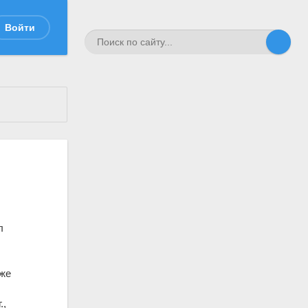
Войти
л
.
оже
.,