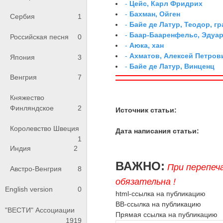
-
Цейс, Карл Фридрих
-
Бахман, Ойген
Сербия
1
-
Байе де Латур, Теодор, 
-
Баар-Бааренфельс, Эдуа
Российская песня
0
-
Аюка, хан
-
Ахматов, Алексей Петров
Япония
3
-
Байе де Латур, Винценц
Венгрия
7
Княжество
Финляндское
2
Источник статьи:
Королевство Швеция
Дата написания статьи:
1
Индия
2
ВАЖНО:
При перепеч
Австро-Венгрия
8
обязательна !
English version
0
html-ссылка на публикацию
BB-ссылка на публикацию
"ВЕСТИ" Ассоциации
Прямая ссылка на публикацию
1919