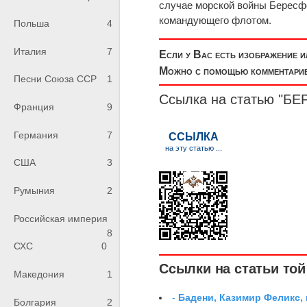
случае морской войны Бересф
командующего флотом.
Польша
4
Италия
7
Если у Вас есть изображение 
Можно с помощью комментариев
Песни Союза ССР
1
Ссылка на статью "БЕ
Франция
9
Германия
7
США
3
Румыния
2
Российская империя
8
СХС
0
Ссылки на статьи той 
Македония
1
-
Бадени, Казимир Феликс,
Болгария
2