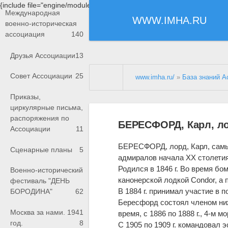
{include file="engine/modules/saperu/head.php"}
Международная
WWW.IMHA.RU
военно-историческая
ассоциация
140
Друзья Ассоциации
13
Совет Ассоциации
25
www.imha.ru/
»
База знаний А
Приказы,
циркулярные письма,
распоряжения по
БЕРЕСФОРД, Карл, л
Ассоциации
11
БЕРЕСФОРД, лорд, Карл, самы
Сценарные планы
5
адмиралов начала XX столетия
Родился в 1846 г. Во время б
Военно-исторический
канонерской лодкой Condor, а 
фестиваль "ДЕНЬ
В 1884 г. принимал участие в п
БОРОДИНА"
62
Бересфорд состоял членом ниж
Москва за нами. 1941
время, с 1886 по 1888 г., 4-м
год.
8
С 1905 по 1909 г. командовал 